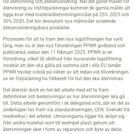
för återvinning och återanvändning. När det gäller målen för
återvinning av träförpackningar kommer de gamla målen att
ligga kvar med materialåtervinningsnivåer på 25% 2025 och
30% 2030. Det blir dessutom nya målnivåer avseende
återanvändningsbara produkter.
Processen för att ta fram den nya lagstiftningen har varit
lång, men nu är den nya förordningen PPWR godkänd och
publicerad, sedan den 11 februari 2025. PPWR är en
förordning, vilket till skillnad från nuvarande lagstiftning,
innebär att den ska gälla på samma sätt i alla EU länder.
PPWR trycker också på vikten av att redan vid tillverkningen
av en förpackning ha förberett för hur den ska återvinnas.
Det återstår dock en hel del arbete med att ta fram
definitioner och beskrivningar av hur återvinningen ska gå
till. Detta arbete genomförs i sk delegated acts, där en del av
underlagen tas fram via standardiseringen, CEN. Svenskt trä
medverkar i det arbetet. Utmaningarna ligger trä skiljer sig
från andra material som till exempel plast, genom att
återvinningen sker i form av reparation och byte av delar,