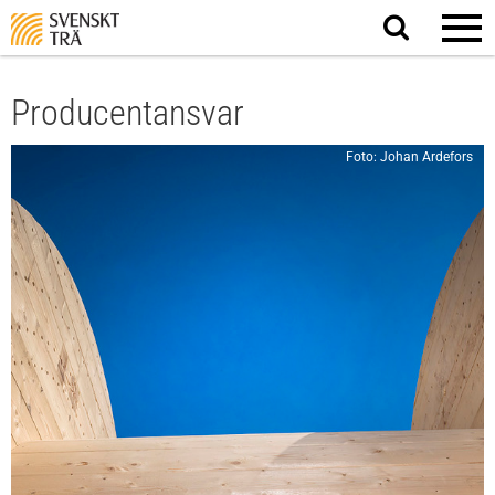
Sök
på
webbplatsen
Producentansvar
Foto: Johan Ardefors