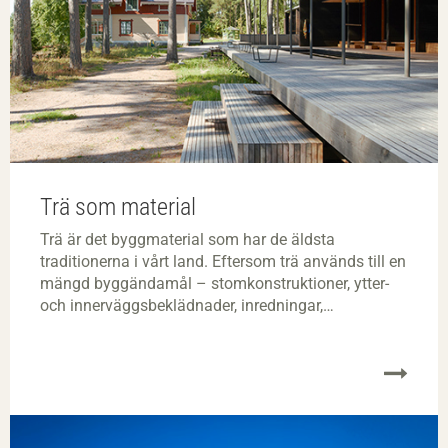
Trä som material
Trä är det byggmaterial som har de äldsta
traditionerna i vårt land. Eftersom trä används till en
mängd byggändamål – stomkonstruktioner, ytter-
och innerväggsbeklädnader, inredningar,
golvbeläggningar, formar och ställningar med mera
– är det viktigt att känna till hur trä beter sig under
olika betingelser. Genom sina specifika egenskaper
har varje träslag sina typiska användningsområden.