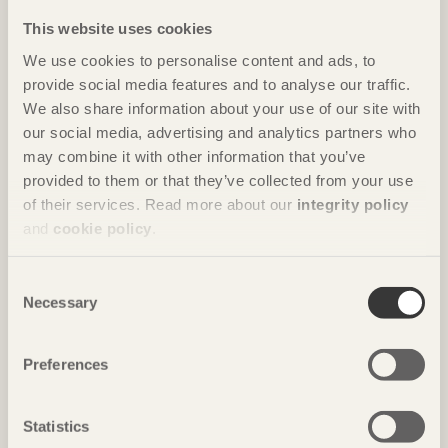
träförpackningar
This website uses cookies
En rätt konstruerad förpackning ska skydda godset
We use cookies to personalise content and ads, to
med hänsyn till till exempel mekaniska påkänningar,
provide social media features and to analyse our traffic.
odsets värde, klimatpåkänningar, tryckstötar och
We also share information about your use of our site with
vibrationer, fukt och godsets vikt, viktfördelning och
our social media, advertising and analytics partners who
form.
may combine it with other information that you’ve
provided to them or that they’ve collected from your use
of their services. Read more about our
integrity policy
and
cookie policy
.
Consent
Necessary
Selection
Preferences
Statistics