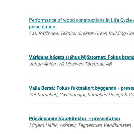
Performance of wood constructions in Life Cycle 
presentation
Lau Raffnsøe, Teknisk direktør, Green Building C
Världens högsta trähus Mjöstornet: Fokus bran
Johan Åhlén, VD Moelven Töreboda AB
Valla Berså: Fokus fuktsäkert byggande - prese
Per Karnehed, Civilingenjör, Karnehed Design & C
Prisvinnande träarkitektur - presentation
Mirjam Hallin, Arkitekt, Tegnestuen Vandkunsten