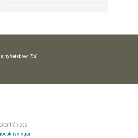
räs nyhetsbrev
Trä
.
siter från oss
beskrivningar