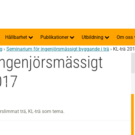
Hållbarhet
Publikationer
Utbildning
Om oss
g
›
Seminarium för ingenjörsmässigt byggande i trä
›
KL-trä 20
ingenjörsmässigt
017
rslimmat trä, KL-trä som tema.