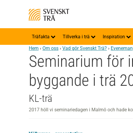
Träfakta
Tillverka i trä
Inspiration
Hem
›
Om oss
›
Vad gör Svenskt Trä?
›
Eveneman
Seminarium för 
byggande i trä 2
KL-trä
2017 höll vi seminariedagen i Malmö och hade ko