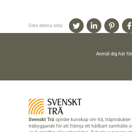
Dela denna sida:
Anmäl dig här för
Svenskt Trä
sprider kunskap om trä, träprodukter
träbyggande för att främja ett hållbart samhälle 