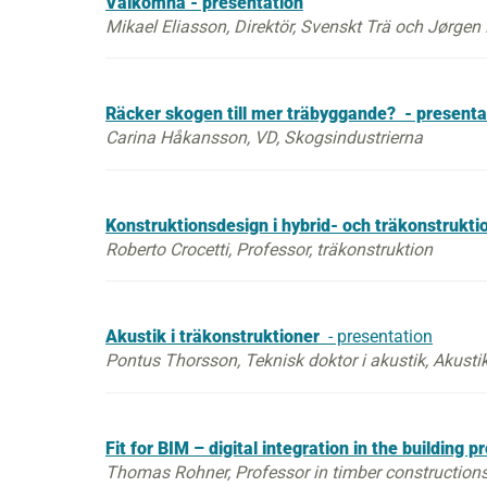
Välkomna - presentation
Mikael Eliasson, Direktör, Svenskt Trä och Jørge
Räcker skogen till mer träbyggande? - presenta
Carina Håkansson, VD, Skogsindustrierna
Konstruktionsdesign i hybrid- och träkonstrukti
Roberto Crocetti, Professor, träkonstruktion
Akustik i träkonstruktioner
- presentation
Pontus Thorsson, Teknisk doktor i akustik, Akust
Fit for BIM – digital integration in the building 
Thomas Rohner, Professor in timber constructions