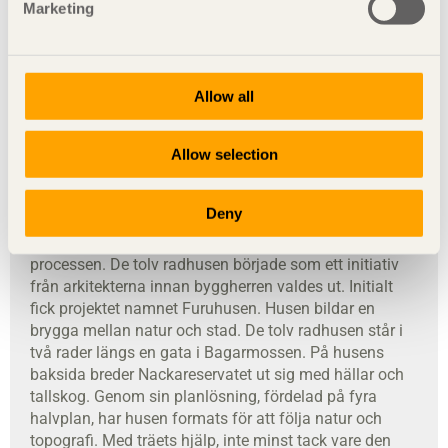
Marketing
Typ av byggnad
Radhus
Plats
Bagarmossen, Stockholm
Byggherre
Erik Wallin Bygg AB
Allow all
Arkitekt
Arklab
Byggentreprenörer
Noccon AB
Allow selection
Konstruktör
SD project
Byggår
2016
Deny
Arkitektens ord
Trä har varit det bärande temat i hela
processen. De tolv radhusen började som ett initiativ
från arkitekterna innan byggherren valdes ut. Initialt
fick projektet namnet Furuhusen. Husen bildar en
brygga mellan natur och stad. De tolv radhusen står i
två rader längs en gata i Bagarmossen. På husens
baksida breder Nackareservatet ut sig med hällar och
tallskog. Genom sin planlösning, fördelad på fyra
halvplan, har husen formats för att följa natur och
topografi. Med träets hjälp, inte minst tack vare den