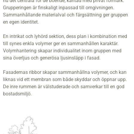
nu det centrala för de boende, kantad med privat förmark.
Grupperingen är finskaligt inpassad till omgivningen.
Sammanhållande materialval och färgsättning ger gruppen
en egen identitet.
En intrikat och lyhörd sektion, dess plan i kombination med
till synes enkla volymer ger en sammanhållen karaktär.
Volymhantering skapar individualitet inom gruppen med
sina överljus och generösa ljusinsläpp i fasad.
Fasadernas ribbor skapar sammanhållna volymer, och kan
liknas vid ett membran som både skyddar och öppnar upp.
De inre rummen är välstuderade och samverkar till en god
bostadsmiljö.