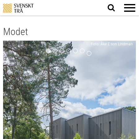
Sök
på
webbplatsen
Modet
Foto: Åke E:son Lindman