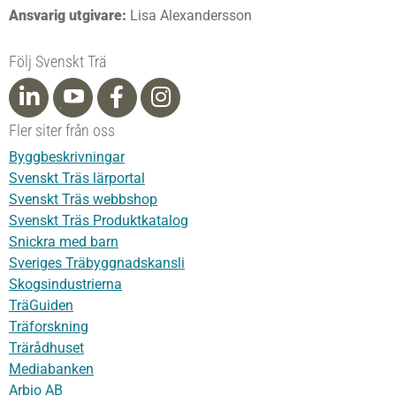
Ansvarig utgivare:
Lisa Alexandersson
Följ Svenskt Trä
Fler siter från oss
Byggbeskrivningar
Svenskt Träs lärportal
Svenskt Träs webbshop
Svenskt Träs Produktkatalog
Snickra med barn
Sveriges Träbyggnadskansli
Skogsindustrierna
TräGuiden
Träforskning
Trärådhuset
Mediabanken
Arbio AB