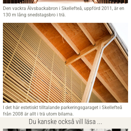
Den vackra Älvsbackabron i Skellefteå, uppförd 2011, är en
130 m lång snedstagsbro i trä.
I det här estetiskt tilltalande parkeringsgaraget i Skellefteå
från 2008 är allt i trä utom bilarna.
Du kanske också vill läsa ...