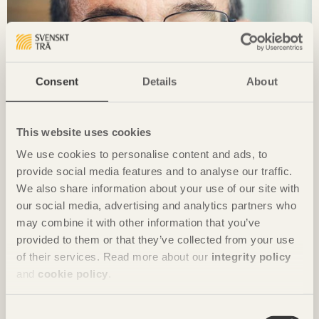
Consent
Details
About
This website uses cookies
We use cookies to personalise content and ads, to
provide social media features and to analyse our traffic.
We also share information about your use of our site with
our social media, advertising and analytics partners who
may combine it with other information that you’ve
Hur ska branschen verifiera och dra
provided to them or that they’ve collected from your use
nytta av den frihet man får?
of their services. Read more about our
integrity policy
INTERVJU Boverket planerar att lansera nya
and
cookie policy
.
föreskrifter, »möjligheternas byggregler«, i januari
2025. Det finns en hel del oklarheter kring vad de
Consent