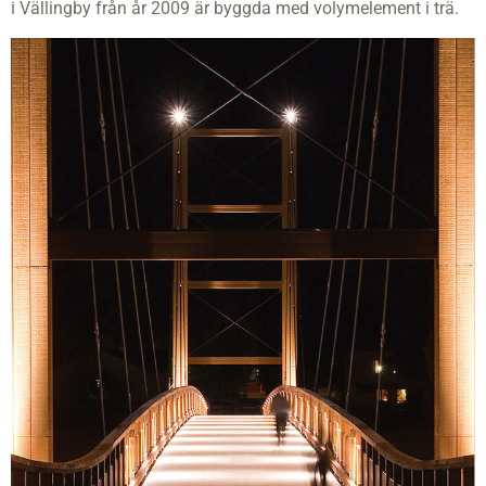
i Vällingby från år 2009 är byggda med volymelement i trä.