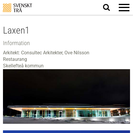
Sök
på
webbplatsen
Laxen1
Information
Arkitekt: Consultec Arkitekter, Ove Nilsson
Restaurang
Skellefteå kommun