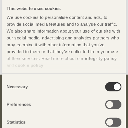
This website uses cookies
We use cookies to personalise content and ads, to
provide social media features and to analyse our traffic.
We also share information about your use of our site with
our social media, advertising and analytics partners who
may combine it with other information that you’ve
provided to them or that they’ve collected from your use
Dela denna sida:
of their services. Read more about our
integrity policy
and
cookie policy
.
Consent
Necessary
Selection
Bli inspirerad och lär dig mer om trä
Anmäl dig här för att få information om publikationer,
Preferences
seminarier och Svenskt Träs nyhetsbrev
Trä
.
Anmäl dig för att få inspiration
Statistics