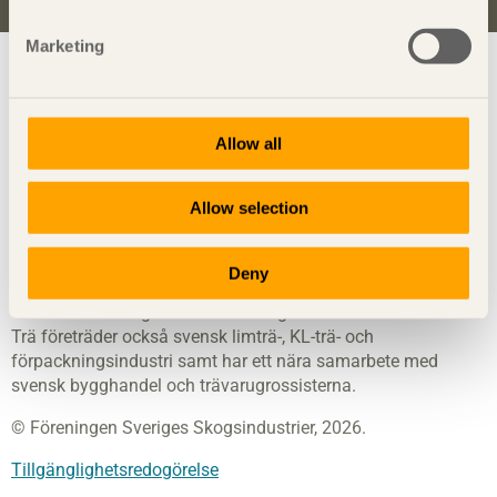
Marketing
Visa sajtkarta
Allow all
Svenskt Trä
sprider kunskap om trä, träprodukter och
träbyggande för att främja ett hållbart samhälle och en
Allow selection
livskraftig sågverksnäring. Det gör vi genom att inspirera,
utbilda och driva teknisk utveckling.
Deny
Svenskt Trä representerar svensk sågverksindustri och är en
del av branschorganisationen Skogsindustrierna. Svenskt
Trä företräder också svensk limträ-, KL-trä- och
förpackningsindustri samt har ett nära samarbete med
svensk bygghandel och trävarugrossisterna.
© Föreningen Sveriges Skogsindustrier, 2026.
Tillgänglighetsredogörelse