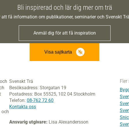
Bli inspirerad och lär dig mer om trä
 att få information om publikationer, seminarier och Svenskt T
Anmäl dig för att få inspiration
Visa sajtkarta
Fler 
 och
Svenskt Trä
och
Besöksadress:
Storgatan 19
Bygg
t
Postadress:
Box 55525,
102 04 Stockholm
Sven
Telefon:
08-762 72 60
Sven
Kontakta oss
Sven
i och
Snic
Ansvarig utgivare:
Lisa Alexandersson
Sver