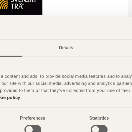
och bild om sådant som är viktigt att tänka på i tidiga skeden
-trä.
r och nackdelar, och när de passar bäst. Publikationen ger dig
Details
gnad av väggar, tak och bjälklag. Du får även tips om vad du
h sanitet, stabilisering mot horisontella vindlaster,
 publikationen ges exempel på möjligheter och begränsningar
Guide för KL-trä i tidiga skeden
omfattar 24 sidor och är i A4-
e content and ads, to provide social media features and to analy
 our site with our social media, advertising and analytics partn
KL-trä i tidiga skeden
här:
 provided to them or that they’ve collected from your use of the
kie policy
.
Preferences
Statistics