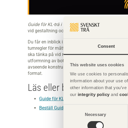
Guide för KL-trä i tidiga skeden
vägleder dig i ord 
vid gestaltning och utformning av en byggnad i KL
Du får en inblick i olika byggsystem, dess fördela
Consent
tumregler för mått och tjocklekar samt för uppbyg
ska tänka på vid rördragningar för vatten, värme oc
utformning av bottenvåning och grundläggning. I
This website uses cookies
avseende konstruktion, arkitektur och produktion.
format.
We use cookies to personalis
information about your use of
Läs eller beställ
Guide för 
other information that you’ve
our
integrity policy
and
coo
Guide för KL-trä i tidiga skeden i pdf
Beställ Guide för KL-trä i tidiga skeden här
Consent
Necessary
Selection