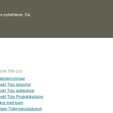
räs nyhetsbrev
Trä
.
siter från oss
beskrivningar
skt Träs lärportal
skt Träs webbshop
skt Träs Produktkatalog
kra med barn
iges Träbyggnadskansli