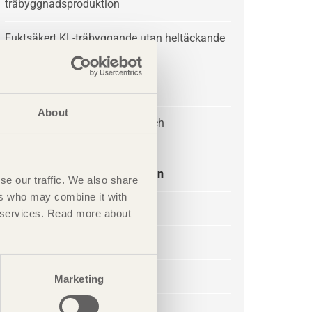
träbyggnadsproduktion
Fuktsäkert KL-träbyggande utan heltäckande
väderskydd
Förpackningsboken
About
Guide för handelssorterings- och
Hållfasthetsklasser
Guide för KL-trä i tidiga skeden
se our traffic. We also share
ers who may combine it with
Handelssortering av trävaror
ir services. Read more about
Hantera limträ rätt
Hantera virket rätt
Marketing
KL-trähandbok