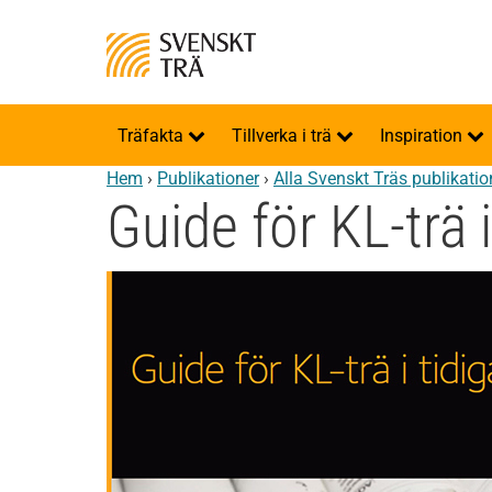
Träfakta
Tillverka i trä
Inspiration
Hem
›
Publikationer
›
Alla Svenskt Träs publikatio
Guide för KL-trä 