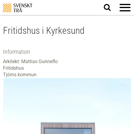
Sök
på
webbplatsen
Fritidshus i Kyrkesund
Information
Arkitekt: Mattias Gunneflo
Fritidshus
Tjörns kommun