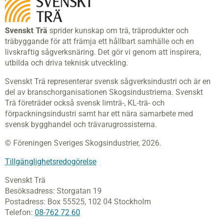
Svenskt Trä
sprider kunskap om trä, träprodukter och
träbyggande för att främja ett hållbart samhälle och en
livskraftig sågverksnäring. Det gör vi genom att inspirera,
utbilda och driva teknisk utveckling.
Svenskt Trä representerar svensk sågverksindustri och är en
del av branschorganisationen Skogsindustrierna. Svenskt
Trä företräder också svensk limträ-, KL-trä- och
förpackningsindustri samt har ett nära samarbete med
svensk bygghandel och trävarugrossisterna.
© Föreningen Sveriges Skogsindustrier, 2026.
Tillgänglighetsredogörelse
Svenskt Trä
Besöksadress:
Storgatan 19
Postadress:
Box 55525,
102 04 Stockholm
Telefon:
08-762 72 60