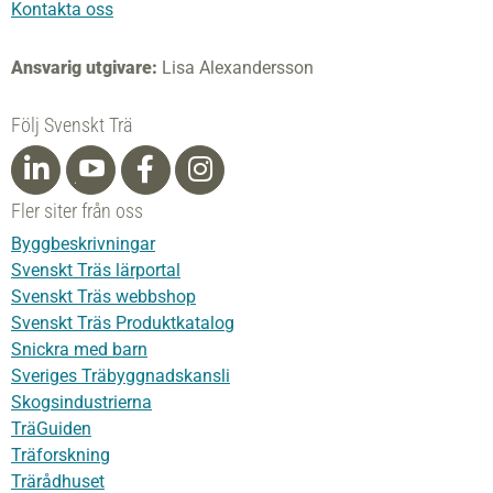
Kontakta oss
Ansvarig utgivare:
Lisa Alexandersson
Följ Svenskt Trä
Fler siter från oss
Byggbeskrivningar
Svenskt Träs lärportal
Svenskt Träs webbshop
Svenskt Träs Produktkatalog
Snickra med barn
Sveriges Träbyggnadskansli
Skogsindustrierna
TräGuiden
Träforskning
Trärådhuset