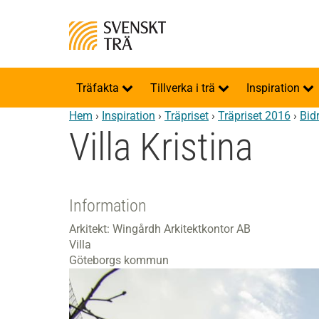
Träfakta
Tillverka i trä
Inspiration
Hem
›
Inspiration
›
Träpriset
›
Träpriset 2016
›
Bid
Villa Kristina
Information
Arkitekt: Wingårdh Arkitektkontor AB
Villa
Göteborgs kommun