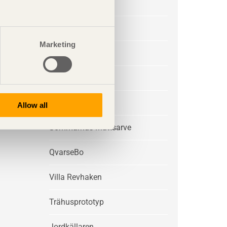
Villa Sunnanö
Boda
Marketing
Villa Kristina
Villa Arkö
Ljungdalen
Allow all
Sommarhus Mattsarve
QvarseBo
Villa Revhaken
Trähusprototyp
Jordkällaren