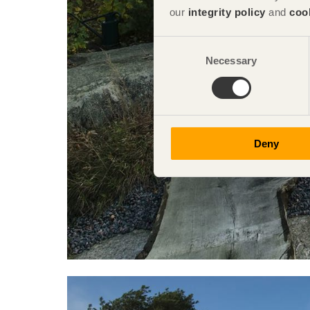
our
integrity policy
and
coo
Consent
Necessary
Selection
Deny