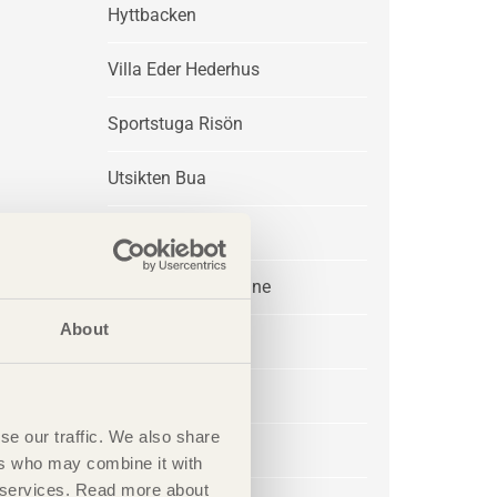
Hyttbacken
Villa Eder Hederhus
Sportstuga Risön
Utsikten Bua
Villa P&L
Sommarhus Akenine
About
Sunna
Rödön Villor
se our traffic. We also share
Hedebo
ers who may combine it with
ir services. Read more about