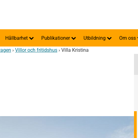
Hållbarhet
Publikationer
Utbildning
Om oss
ragen
›
Villor och fritidshus
›
Villa Kristina