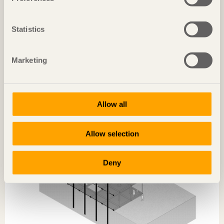
Trä mot Trä: Centrality – överst på
prispallen
Statistics
Utan varken spik, skruv eller lim har studenterna
designat en spiralformad paviljong för att ge liv åt
stadens urbana tomrum.
Marketing
Allow all
Allow selection
Deny