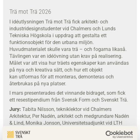
Trä mot Trä 2026
I idéutlysningen Trä mot Trä fick arkitekt- och
industridesignstudenter vid Chalmers och Lunds
Tekniska Högskola i uppdrag att gestalta ett
funktionsobjekt för den urbana miljön.
Huvudmaterialet skulle vara trä – och fogarna likaså.
Tävlingen var en idéövning utan krav på realisering.
Målet var att visa hur träets egenskaper kan användas
på nya och kreativa sätt, och hur ett objekt
kan utformas för att monteras, demonteras och
återbrukas på nya platser.
I mars presenterades det vinnande bidraget, som fick
ett resestipendium från Svensk Form och Svenskt Trä.
Jury:
Tabita Nilsson, tekniklektor vid Chalmers
Arkitektur, Per Nadén, arkitekt och medgrundare Nadén
& Lind, Monika Jonson, Universitetsadjunkt vid LTH
Arkitektur och Alexander Nyberg, arkitekt med ansvar
för Träpriset på Svenskt Trä.