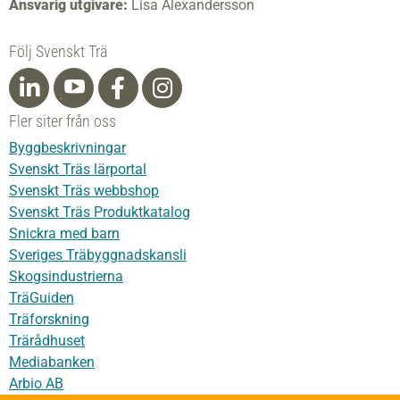
Ansvarig utgivare:
Lisa Alexandersson
Följ Svenskt Trä
Fler siter från oss
Byggbeskrivningar
Svenskt Träs lärportal
Svenskt Träs webbshop
Svenskt Träs Produktkatalog
Snickra med barn
Sveriges Träbyggnadskansli
Skogsindustrierna
TräGuiden
Träforskning
Trärådhuset
Mediabanken
Arbio AB