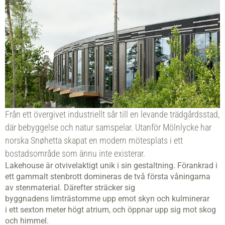
Från ett övergivet industriellt sår till en levande trädgårdsstad,
där bebyggelse och natur samspelar. Utanför Mölnlycke har
norska Snøhetta skapat en modern mötesplats i ett
bostadsområde som ännu inte existerar.
Lakehouse är otvivelaktigt unik i sin gestaltning. Förankrad i
ett gammalt stenbrott domineras de två första våningarna
av stenmaterial. Därefter sträcker sig
byggnadens limträstomme upp emot skyn och kulminerar
i ett sexton meter högt atrium, och öppnar upp sig mot skog
och himmel.