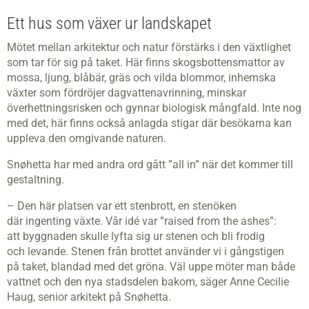
Ett hus som växer ur landskapet
Mötet mellan arkitektur och natur förstärks i den växtlighet
som tar för sig på taket. Här finns skogsbottensmattor av
mossa, ljung, blåbär, gräs och vilda blommor, inhemska
växter som fördröjer dagvattenavrinning, minskar
överhettningsrisken och gynnar biologisk mångfald. Inte nog
med det, här finns också anlagda stigar där besökarna kan
uppleva den omgivande naturen.
Snøhetta har med andra ord gått ”all in” när det kommer till
gestaltning.
– Den här platsen var ett stenbrott, en stenöken
där ingenting växte. Vår idé var ”raised from the ashes”:
att byggnaden skulle lyfta sig ur stenen och bli frodig
och levande. Stenen från brottet använder vi i gångstigen
på taket, blandad med det gröna. Väl uppe möter man både
vattnet och den nya stadsdelen bakom, säger Anne Cecilie
Haug, senior arkitekt på Snøhetta.