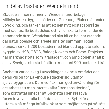
En del av trästaden Wendelstrand
Stadsdelen hon nämner är Wendelstrand, belägen i
Mölnlycke, en dryg mil söder om Göteborg. Platsen är under
utveckling, och tanken är att ett helt nytt bostadsområde
med radhus, flerbostadshus och villor ska ta form under de
kommande åren. Wendelstrand ska bli en hållbar stadsdel,
där natur, boende och arbete smälter samman. Totalt
planeras cirka 1 200 bostäder med blandad upplåtelseform,
byggda av HSB, OBOS, Balder, Klövern och Förbo. Projektet
har marknadsförts som ”trästaden”, och ambitionen är att bli
en av Sveriges största trästäder, med runt 900 bostäder i trä.
Snøhetta var delaktig i utvecklingen av hela området och
deras vision för Lakehouse sträcker sig utanför
själva byggnaden. Därmed fick man god användning för
det arbetssätt man internt kallar ”transpositioning”,
som kortfattat innebär att Snøhetta i den kreativa
fasen involverar alla berörda discipliner. Syftet är att
utforska så många infallsvinklar som möjligt och på så sätt