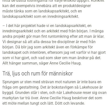
hitta de bästa lösningarna för varje enskild uppgift. Konkret
kan det exempelvis innebära att en produktdesigner
måste tänka som en landskapsarkitekt, och en
landskapsarkitekt som en inredningsarkitekt.
– I det här projektet hade vi en landskapsarkitekt, en
inredningsarkitekt och en arkitekt med från början. I många
andra projekt gör man fint runtomkring efter att man är klar.
Vi designar så att alla dessa tre discipliner är med från
början. Då blir jag som arkitekt även en förkämpe för
landskapet och interiören, eftersom jag vet varför vi har gjort
som vi har gjort, och vad som sker om man ändrar på det.
Allt hänger samman, säger Anne Cecilie Haug.
Trä, ljus och rum för människor
Sprungen ur sten med strävan mot naturen är inte bara en
fråga om gestaltning. Det är bokstavligen så Lakehouse är
byggd. Grunden står i sten, och när Lakehouse reser sig ovan
markytan tar trä över. Anne Cecilie Haug beskriver det som
ett möte mellan tungt och lätt. Dött och levande.