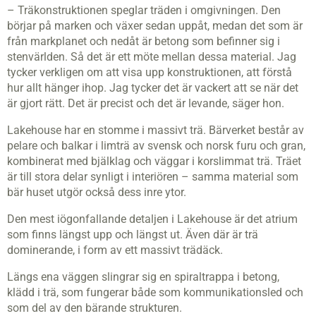
– Träkonstruktionen speglar träden i omgivningen. Den
börjar på marken och växer sedan uppåt, medan det som är
från markplanet och nedåt är betong som befinner sig i
stenvärlden. Så det är ett möte mellan dessa material. Jag
tycker verkligen om att visa upp konstruktionen, att förstå
hur allt hänger ihop. Jag tycker det är vackert att se när det
är gjort rätt. Det är precist och det är levande, säger hon.
Lakehouse har en stomme i massivt trä. Bärverket består av
pelare och balkar i limträ av svensk och norsk furu och gran,
kombinerat med bjälklag och väggar i korslimmat trä. Träet
är till stora delar synligt i interiören – samma material som
bär huset utgör också dess inre ytor.
Den mest iögonfallande detaljen i Lakehouse är det atrium
som finns längst upp och längst ut. Även där är trä
dominerande, i form av ett massivt trädäck.
Längs ena väggen slingrar sig en spiraltrappa i betong,
klädd i trä, som fungerar både som kommunikationsled och
som del av den bärande strukturen.