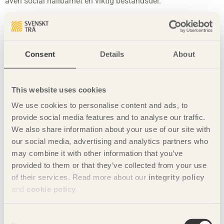
även social hållbarhet en viktig beståndsdel.
Även i det avseendet är trä ett utmärkt materialval, menar
Anne Cecilie Haug, eftersom trä är ett levande material som
skapar både lugn och trygghet. Och hon är övertygad om att
gestaltning genom arkitektur spelar en stor roll för att
Consent
Details
About
underlätta för möten mellan människor.
– Att använda arkitektur för att skapa offentliga rum som är
This website uses cookies
öppna och gratis för alla, det tror jag är viktigt. Och då är det
extra viktigt att de utrymmena utformas så att folk känner
We use cookies to personalise content and ads, to
sig välkomna, att de inte blir för lyxiga så att man inte vågar
provide social media features and to analyse our traffic.
sätta sig ner, eller för slitna och fula så att man inte vill vara
We also share information about your use of our site with
där. Därför är det fantastiskt att Lakehouse redan finns på
our social media, advertising and analytics partners who
plats när människor börjar flytta in.
may combine it with other information that you’ve
provided to them or that they’ve collected from your use
Text: Mattias Boström Foto: Kalle Sanner
of their services. Read more about our
integrity policy
Dela denna sida:
and
cookie policy
.
Consent