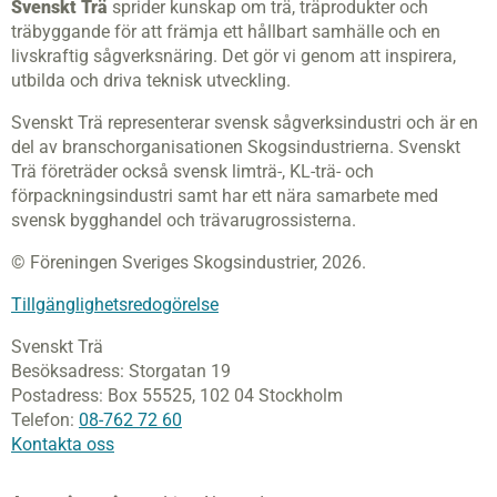
Svenskt Trä
sprider kunskap om trä, träprodukter och
träbyggande för att främja ett hållbart samhälle och en
livskraftig sågverksnäring. Det gör vi genom att inspirera,
utbilda och driva teknisk utveckling.
Svenskt Trä representerar svensk sågverksindustri och är en
del av branschorganisationen Skogsindustrierna. Svenskt
Trä företräder också svensk limträ-, KL-trä- och
förpackningsindustri samt har ett nära samarbete med
svensk bygghandel och trävarugrossisterna.
© Föreningen Sveriges Skogsindustrier, 2026.
Tillgänglighetsredogörelse
Svenskt Trä
Besöksadress:
Storgatan 19
Postadress:
Box 55525,
102 04 Stockholm
Telefon:
08-762 72 60
Kontakta oss