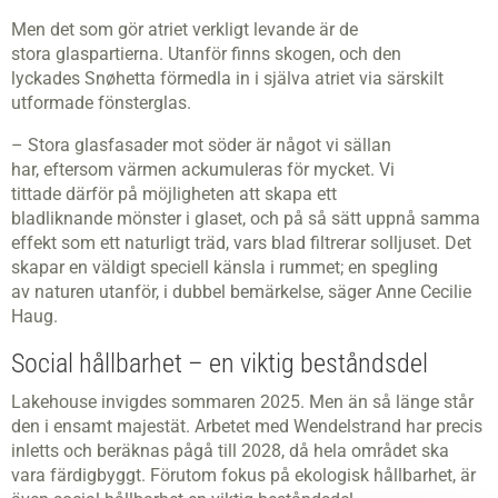
Men det som gör atriet verkligt levande är de
stora glaspartierna. Utanför finns skogen, och den
lyckades Snøhetta förmedla in i själva atriet via särskilt
utformade fönsterglas.
– Stora glasfasader mot söder är något vi sällan
har, eftersom värmen ackumuleras för mycket. Vi
tittade därför på möjligheten att skapa ett
bladliknande mönster i glaset, och på så sätt uppnå samma
effekt som ett naturligt träd, vars blad filtrerar solljuset. Det
skapar en väldigt speciell känsla i rummet; en spegling
av naturen utanför, i dubbel bemärkelse, säger Anne Cecilie
Haug.
Social hållbarhet – en viktig beståndsdel
Lakehouse invigdes sommaren 2025. Men än så länge står
den i ensamt majestät. Arbetet med Wendelstrand har precis
inletts och beräknas pågå till 2028, då hela området ska
vara färdigbyggt. Förutom fokus på ekologisk hållbarhet, är