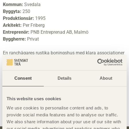
Kommun:
Svedala
Byggyta:
250
Produktionsår:
1995
Arkitekt:
Per Friberg
Entreprenör:
PNB Entreprenad AB, Malmö
Byggherre:
Privat
En ranchägares rustika boningshus med klara associationer
till tidig amerikansk västkustarkitektur. Moget formulerat,
absolut och kompromisslöst, grovt och vackert, ligger huset i
ett stort landskap där stora tag i material och former ger
Consent
Details
About
stadig förankring och där huset sträcker sig långt längre än
vad ytterväggarna bär. Den robusta interiören är oväntad,
men konsekvent med exteriörens generösa tag.
This website uses cookies
We use cookies to personalise content and ads, to
Dela denna sida:
provide social media features and to analyse our traffic.
We also share information about your use of our site with
our social media, advertising and analytics partners who