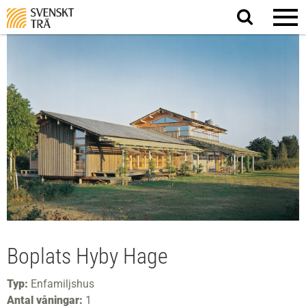
Sök
på
webbplatsen
Boplats Hyby Hage
Typ:
Enfamiljshus
Antal våningar:
1