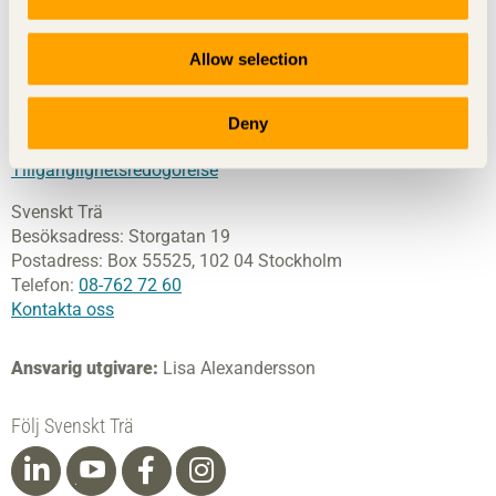
del av branschorganisationen Skogsindustrierna. Svenskt
Trä företräder också svensk limträ-, KL-trä- och
Allow selection
förpackningsindustri samt har ett nära samarbete med
svensk bygghandel och trävarugrossisterna.
Deny
© Föreningen Sveriges Skogsindustrier, 2026.
Tillgänglighetsredogörelse
Svenskt Trä
Besöksadress:
Storgatan 19
Postadress:
Box 55525,
102 04 Stockholm
Telefon:
08-762 72 60
Kontakta oss
Ansvarig utgivare:
Lisa Alexandersson
Följ Svenskt Trä