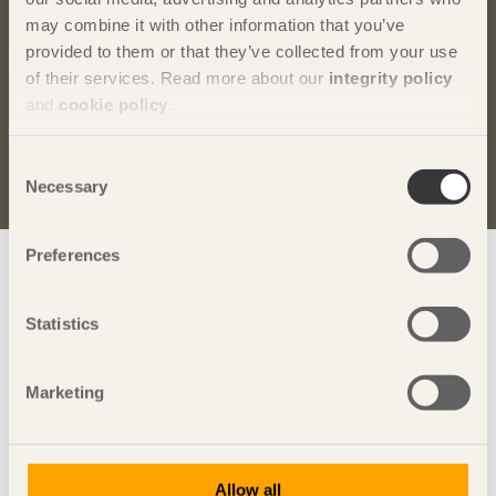
may combine it with other information that you’ve
Bli inspirerad och lär dig mer om trä
provided to them or that they’ve collected from your use
of their services. Read more about our
integrity policy
Anmäl dig här för att få information om publikationer,
and
cookie policy
.
seminarier och Svenskt Träs nyhetsbrev
Trä
.
Consent
Anmäl dig för att få inspiration
Necessary
Selection
Preferences
Visa sajtkarta
Statistics
Svenskt Trä
sprider kunskap om trä, träprodukter och
Marketing
träbyggande för att främja ett hållbart samhälle och en
livskraftig sågverksnäring. Det gör vi genom att inspirera,
utbilda och driva teknisk utveckling.
Svenskt Trä representerar svensk sågverksindustri och är en
Allow all