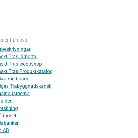
siter från oss
beskrivningar
skt Träs lärportal
skt Träs webbshop
skt Träs Produktkatalog
kra med barn
iges Träbyggnadskansli
sindustrierna
Guiden
orskning
ådhuset
iabanken
o AB