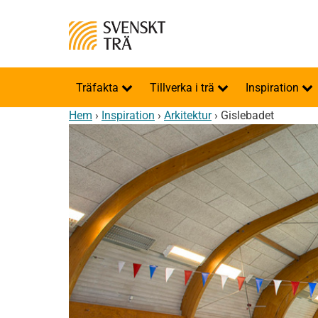
Träfakta
Tillverka i trä
Inspiration
Hem
›
Inspiration
›
Arkitektur
›
Gislebadet