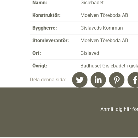
Namn:
Gislebadet
Konstruktör:
Moelven Töreboda AB
Byggherre:
Gislaveds Kommun
Stomleverantör:
Moelven Töreboda AB
Ort:
Gislaved
Övrigt:
Badhuset Gislebadet i gisl
Dela denna sida:
Anmäl dig här för