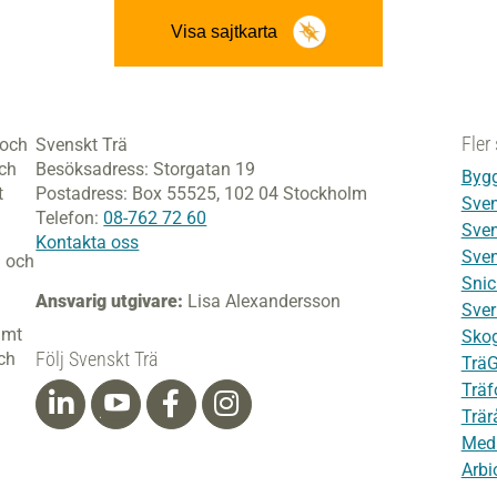
Visa sajtkarta
Fler 
 och
Svenskt Trä
och
Besöksadress:
Storgatan 19
Bygg
t
Postadress:
Box 55525,
102 04 Stockholm
Sven
Telefon:
08-762 72 60
Sven
Kontakta oss
Sven
i och
Snic
Ansvarig utgivare:
Lisa Alexandersson
Sver
amt
Skog
Följ Svenskt Trä
ch
Trä
Träf
Trär
Med
Arbi