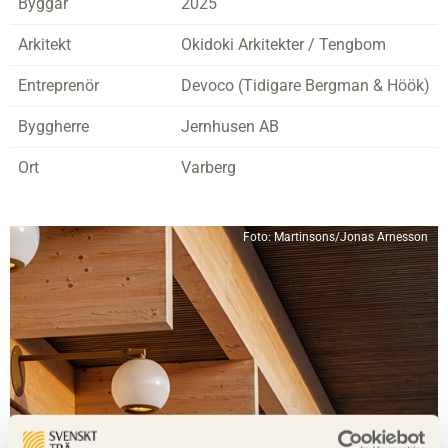
Byggår
2025
Arkitekt
Okidoki Arkitekter / Tengbom
Entreprenör
Devoco (Tidigare Bergman & Höök)
Byggherre
Jernhusen AB
Ort
Varberg
Foto: Martinsons/Jonas Arnesson