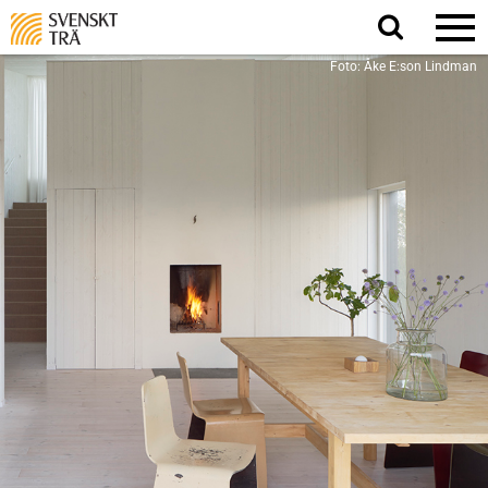
Sök
på
webbplatsen
Foto: Åke E:son Lindman