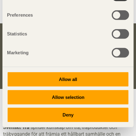
Preferences
Statistics
Bli inspirerad och lär dig mer om trä
Anmäl dig här för att få information om publikationer,
Marketing
seminarier och Svenskt Träs nyhetsbrev
Trä
.
Anmäl dig för att få inspiration
Allow all
Allow selection
Visa sajtkarta
Deny
Svenskt Trä
sprider kunskap om trä, träprodukter och
träbyggande för att främja ett hållbart samhälle och en