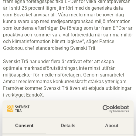
fram egna företagsspecifika EPDer för vilka klimatpåverkan
är i snitt 25 procent lägre jämfört med de generiska data
som Boverket anvisar till. Våra medlemmar behöver idag
kunna svara upp med tredjepartsgranskad miljöinformation
som kunderna efterfrågar. De företag som tar fram EPD:er är
proaktiva och kommer vara väl förberedda när samma miljö-
och klimatinformation blir ett lagkrav”, säger Patrice
Godonou, chef standardisering Svenskt Trä.
Svenskt Trä har under flera år strävat efter att skapa
optimala marknadsförutsättningar, inte minst utifrån
miljöaspekter för medlemsföretagen. Genom samarbetet
ämnar medlemmarnas konkurrenskraft stärkas ytterligare.
Framöver kommer Svenskt Trä även att erbjuda utbildningar
i verktyget EandoX.
Om EandoX
EandoX är en mjukvara för att beräkna och rapportera
produkters klimatprestanda och utvecklad för att hjälpa
Consent
Details
About
tillverkande bolag att utöver att möta regulatoriska krav även
skapa affärsmöjligheter samt öka de marknadsmässiga