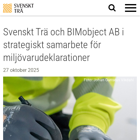
Sök
på
webbplatsen
Svenskt Trä och BIMobject AB i
strategiskt samarbete för
miljövarudeklarationer
27 oktober 2025
Foto: Johan Gunseus Vikdahl