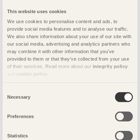
värdena.
Läs mer om EandoX här
This website uses cookies
Om miljövarudeklarationer (EPD:er)
We use cookies to personalise content and ads, to
Miljövarudeklarationer (EPD, Environmental Product
provide social media features and to analyse our traffic.
Declaration) är en tredjepartsgranskad deklaration som
bygger på internationella standarder och är därmed
We also share information about your use of our site with
användbar inom alla marknader. Det finns i dagsläget över
our social media, advertising and analytics partners who
12 000 miljövarudeklarationer globalt sett för olika slags
may combine it with other information that you’ve
byggprodukter. Många av dessa är numera även digitalt
provided to them or that they’ve collected from your use
tillgängliga.
of their services. Read more about our
integrity policy
Dela denna sida:
and
cookie policy
.
Consent
Necessary
Selection
Kontakt
Patrice Godonou
Preferences
Chef standardisering
Statistics