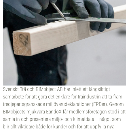
Svenskt Trä och BIMobject AB har inlett ett långsiktigt
samarbete för att göra det enklare för träindustrin att ta fram
tredjepartsgranskade miljövarudeklarationer (EPDer). Genom
BIMobjects mjukvara EandoX får medlemsföretagen stöd i att
samla in och presentera miljö- och klimatdata – något som
blir allt viktigare både för kunder och för att uppfylla nya