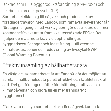
lagkrav, som EU:s byggproduktsförordning (CPR-2024) och
det digitala produktpasset (DPP).
Samarbetet riktar sig till sågverk och producenter av
förädlade trävaror. Med EandoX som ramavtalsleverantör får
företagen tillgång till ett verktyg som gör det enklare och mer
kostnadseffektivt att ta fram kvalitetssäkrade EPDer. Det
hjälper dem att möta krav vid upphandlingar,
byggnadscertifieringar och lagstiftning – till exempel
klimatdeklarationen och redovisning av livscykel-GWP
(Global Warming Potential).
Effektiv insamling av hållbarhetsdata
En viktig del av samarbetet är att EandoX gör det möjligt att
samla in hållbarhetsdata på ett effektivt och kvalitetssäkrat
sätt. Det ger företagen bättre förutsättningar att visa sin
klimatpåverkan och bidra till en mer transparent
byggbransch.
“Tack vara det nya samarbetet ska fler sågverk kunna ta