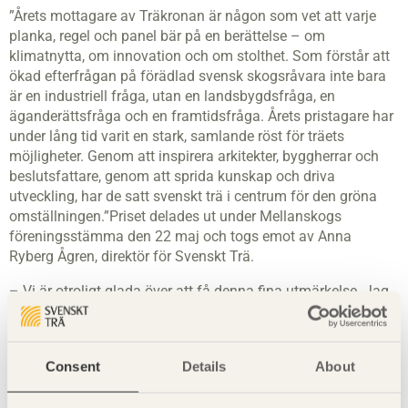
”Årets mottagare av Träkronan är någon som vet att varje
planka, regel och panel bär på en berättelse – om
klimatnytta, om innovation och om stolthet. Som förstår att
ökad efterfrågan på förädlad svensk skogsråvara inte bara
är en industriell fråga, utan en landsbygdsfråga, en
äganderättsfråga och en framtidsfråga. Årets pristagare har
under lång tid varit en stark, samlande röst för träets
möjligheter. Genom att inspirera arkitekter, byggherrar och
beslutsfattare, genom att sprida kunskap och driva
utveckling, har de satt svenskt trä i centrum för den gröna
omställningen.”Priset delades ut under Mellanskogs
föreningsstämma den 22 maj och togs emot av Anna
Ryberg Ågren, direktör för Svenskt Trä.
– Vi är otroligt glada över att få denna fina utmärkelse. Jag
ser det som ett bevis på hela värdekedjans betydelse för att
skogens värden tas vidare ut i samhället. Träkronan är också
ett kvitto på att det arbete som Svenskt Trä gör för att sprida
Consent
Details
About
kunskap om trä, träprodukter och träbyggande även stärker
skogsägarna. Alla vi som jobbar på Svenskt Trä tror starkt