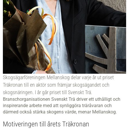
Skogsägarföreningen Mellanskog delar varje år ut priset
Träkronan till en aktör som främjar skogsägandet och
skogsnäringen. I år går priset till Svenskt Trä.
Branschorganisationen Svenskt Trä driver ett uthålligt och
inspirerande arbete med att synliggöra träråvaran och
därmed också stärka skogens värde, menar Mellanskog.
Motiveringen till årets Träkronan