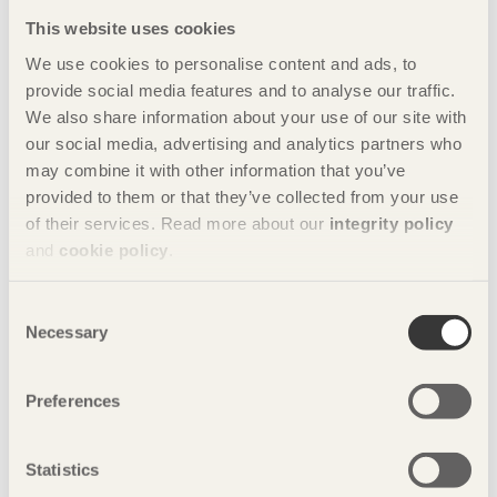
på det vi gör och att vi nu får den här utmärkelsen gör att
vårt jobb känns ännu mer värdefullt, säger Anna Ryberg
This website uses cookies
Ågren.
We use cookies to personalise content and ads, to
Dela denna sida:
provide social media features and to analyse our traffic.
We also share information about your use of our site with
our social media, advertising and analytics partners who
may combine it with other information that you’ve
provided to them or that they’ve collected from your use
of their services. Read more about our
integrity policy
and
cookie policy
.
Consent
Necessary
Selection
Preferences
Statistics