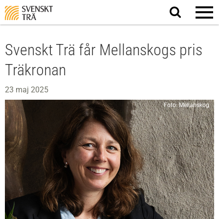
Sök
på
webbplatsen
Svenskt Trä får Mellanskogs pris
Träkronan
23 maj 2025
Foto: Mellanskog