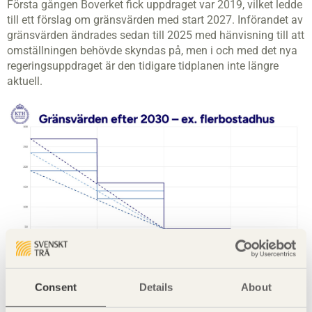
Första gången Boverket fick uppdraget var 2019, vilket ledde
till ett förslag om gränsvärden med start 2027. Införandet av
gränsvärden ändrades sedan till 2025 med hänvisning till att
omställningen behövde skyndas på, men i och med det nya
regeringsuppdraget är den tidigare tidplanen inte längre
aktuell.
KTH, som har i uppdrag av Boverket att ta fram förslag till
Consent
Details
About
gränsvärden för byggnaders klimatpåverkan, illustrerar de tre