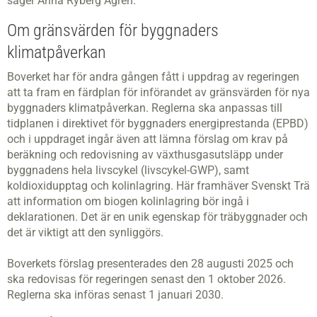
säger Anna Ryberg Ågren.
Om gränsvärden för byggnaders
klimatpåverkan
Boverket har för andra gången fått i uppdrag av regeringen
att ta fram en färdplan för införandet av gränsvärden för nya
byggnaders klimatpåverkan. Reglerna ska anpassas till
tidplanen i direktivet för byggnaders energiprestanda (EPBD)
och i uppdraget ingår även att lämna förslag om krav på
beräkning och redovisning av växthusgasutsläpp under
byggnadens hela livscykel (livscykel-GWP), samt
koldioxidupptag och kolinlagring. Här framhäver Svenskt Trä
att information om biogen kolinlagring bör ingå i
deklarationen. Det är en unik egenskap för träbyggnader och
det är viktigt att den synliggörs.
Boverkets förslag presenterades den 28 augusti 2025 och
ska redovisas för regeringen senast den 1 oktober 2026.
Reglerna ska införas senast 1 januari 2030.