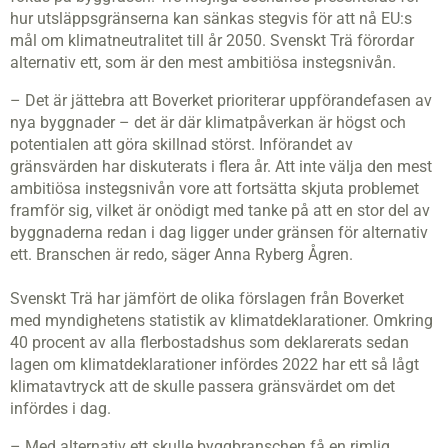
hur utsläppsgränserna kan sänkas stegvis för att nå EU:s
mål om klimatneutralitet till år 2050. Svenskt Trä förordar
alternativ ett, som är den mest ambitiösa instegsnivån.
– Det är jättebra att Boverket prioriterar uppförandefasen av
nya byggnader – det är där klimatpåverkan är högst och
potentialen att göra skillnad störst. Införandet av
gränsvärden har diskuterats i flera år. Att inte välja den mest
ambitiösa instegsnivån vore att fortsätta skjuta problemet
framför sig, vilket är onödigt med tanke på att en stor del av
byggnaderna redan i dag ligger under gränsen för alternativ
ett. Branschen är redo, säger Anna Ryberg Ågren.
Svenskt Trä har jämfört de olika förslagen från Boverket
med myndighetens statistik av klimatdeklarationer. Omkring
40 procent av alla flerbostadshus som deklarerats sedan
lagen om klimatdeklarationer infördes 2022 har ett så lågt
klimatavtryck att de skulle passera gränsvärdet om det
infördes i dag.
– Med alternativ ett skulle byggbranschen få en rimlig