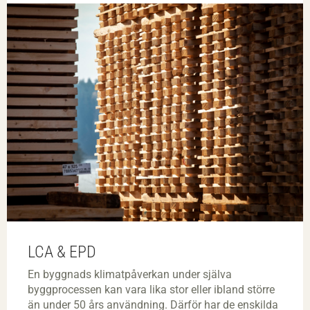
LCA & EPD
En byggnads klimatpåverkan under själva
byggprocessen kan vara lika stor eller ibland större
än under 50 års användning. Därför har de enskilda