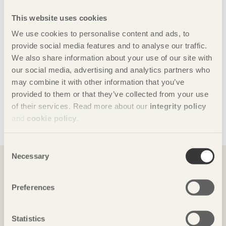
alternativa instegsnivåerna och hur gränsvärdena kan
trappas ner successivt till 2050.
This website uses cookies
Dela denna sida:
We use cookies to personalise content and ads, to
provide social media features and to analyse our traffic.
We also share information about your use of our site with
our social media, advertising and analytics partners who
Debatt om gränsvärden
may combine it with other information that you’ve
Här kan du läsa debattartikeln som Susanne
provided to them or that they’ve collected from your use
Rudenstam, Sveriges Träbyggnadskansli och Anna
of their services. Read more about our
integrity policy
Ryberg Ågren, Svenskt Trä skrivit i tidningen
and
cookie policy
.
Byggvärlden
.
Consent
Du kanske också vill läsa
Necessary
Selection
Preferences
Statistics