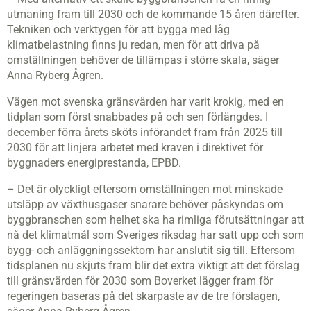
utmaning fram till 2030 och de kommande 15 åren därefter.
Tekniken och verktygen för att bygga med låg
klimatbelastning finns ju redan, men för att driva på
omställningen behöver de tillämpas i större skala, säger
Anna Ryberg Ågren.
Vägen mot svenska gränsvärden har varit krokig, med en
tidplan som först snabbades på och sen förlängdes. I
december förra årets sköts införandet fram från 2025 till
2030 för att linjera arbetet med kraven i direktivet för
byggnaders energiprestanda, EPBD.
– Det är olyckligt eftersom omställningen mot minskade
utsläpp av växthusgaser snarare behöver påskyndas om
byggbranschen som helhet ska ha rimliga förutsättningar att
nå det klimatmål som Sveriges riksdag har satt upp och som
bygg- och anläggningssektorn har anslutit sig till. Eftersom
tidsplanen nu skjuts fram blir det extra viktigt att det förslag
till gränsvärden för 2030 som Boverket lägger fram för
regeringen baseras på det skarpaste av de tre förslagen,