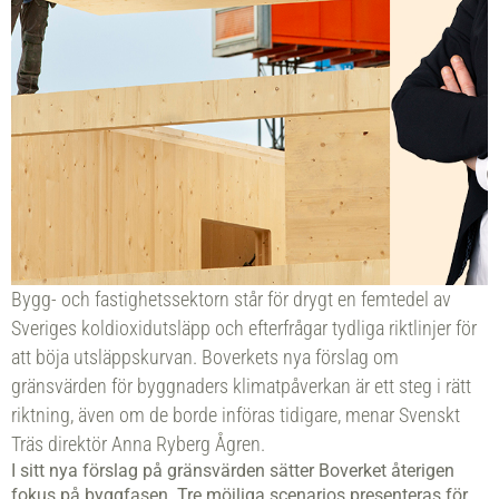
Bygg- och fastighetssektorn står för drygt en femtedel av
Sveriges koldioxidutsläpp och efterfrågar tydliga riktlinjer för
att böja utsläppskurvan. Boverkets nya förslag om
gränsvärden för byggnaders klimatpåverkan är ett steg i rätt
riktning, även om de borde införas tidigare, menar Svenskt
Träs direktör Anna Ryberg Ågren.
I sitt nya förslag på gränsvärden sätter Boverket återigen
fokus på byggfasen. Tre möjliga scenarios presenteras för