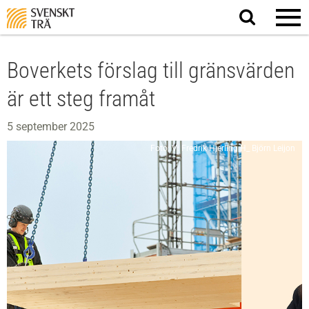
Sök
på
webbplatsen
Boverkets förslag till gränsvärden
är ett steg framåt
5 september 2025
Foto: V: Fredrik Hjerling H_ Björn Leijon