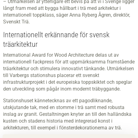
– Utmärkelsen är ytterligare ett bevis på att vi i Sverige ligger
långt fram med att bygga hållbart i trä med arkitektur i
internationell toppklass, säger Anna Ryberg Ågren, direktör,
Svenskt Trä.
Internationellt erkännande för svensk
träarkitektur
International Award for Wood Architecture delas ut av
internationell fackpress för att uppmärksamma framstående
träarkitektur och stimulera innovativt tänkande. Utmärkelsen
till Varbergs stationshus placerar ett svenskt
infrastrukturprojekt i det europeiska toppskiktet och speglar
den utveckling som pågår inom modernt träbyggande.
Stationshuset kännetecknas av ett pagodliknande,
utskjutande tak, med en stomme i trä samt med robusta
inslag av granit. Gestaltningen knyter an till den halländska
kusten och stadens historia med integrerad konst i
arkitekturen, till exempel i fönsterdekorationerna av trä.