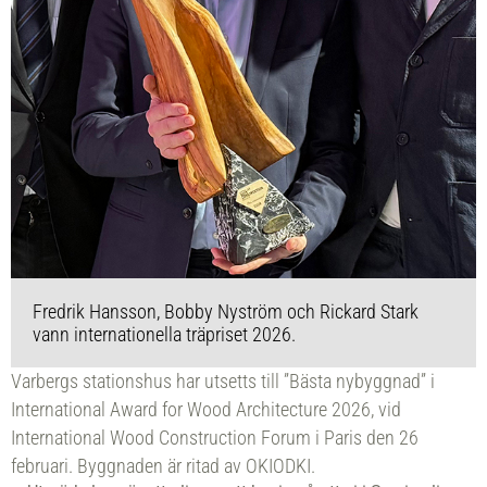
Fredrik Hansson, Bobby Nyström och Rickard Stark
vann internationella träpriset 2026.
Varbergs stationshus har utsetts till ”Bästa nybyggnad” i
International Award for Wood Architecture 2026, vid
International Wood Construction Forum i Paris den 26
februari. Byggnaden är ritad av OKIODKI.