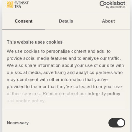
Arkitektur med hållbarhet, konst och
resenären i fokus
Consent
Details
About
Byggnaden rymmer väntsal och resenärsservice som handel,
café och restauranger, samt uppfyller kraven för
Miljöbyggnad Guld.
This website uses cookies
– Varbergs stationshus är ett internationellt föredöme, och
We use cookies to personalise content and ads, to
visar att nya stationsbyggnader med fördel kan byggas med
provide social media features and to analyse our traffic.
trästomme. Byggnaden är ett prov på god arkitektur, där en i
We also share information about your use of our site with
grunden ganska enkel idé är konsekvent genomförd med ett
mycket lyckat resultat. Juryn uppskattar också att se hur väl
our social media, advertising and analytics partners who
konsten inkorporeras i arkitekturen, säger Alexander Nyberg,
may combine it with other information that you’ve
projektledare för Nordens största arkitekturtidning, Trä, och
provided to them or that they’ve collected from your use
jurymedlem i International Award for Wood Architecture.
of their services. Read more about our
integrity policy
and
cookie policy
.
– Jag tycker att det finns mycket av vår filosofi och
OKIDOKI:s varumärke i byggnaden och är väldigt stolt. Det är
vårt största internationella arkitekturpris och det andra för
Consent
stationsbyggnaden. Vår design verkar gå hem i Europa,
Necessary
Selection
säger Rickard Stark, OKIDOKI.