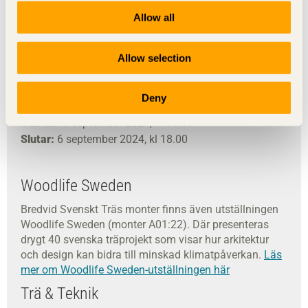
Allow all
Dela denna sida:
Allow selection
Plats:
Svenska Mässan, Göteborg
Deny
Startar:
3 september 2024, kl 10.00
Slutar:
6 september 2024, kl 18.00
Woodlife Sweden
Bredvid Svenskt Träs monter finns även utställningen
Woodlife Sweden (monter A01:22). Där presenteras
drygt 40 svenska träprojekt som visar hur arkitektur
och design kan bidra till minskad klimatpåverkan.
Läs
mer om Woodlife Sweden-utställningen här
Trä & Teknik