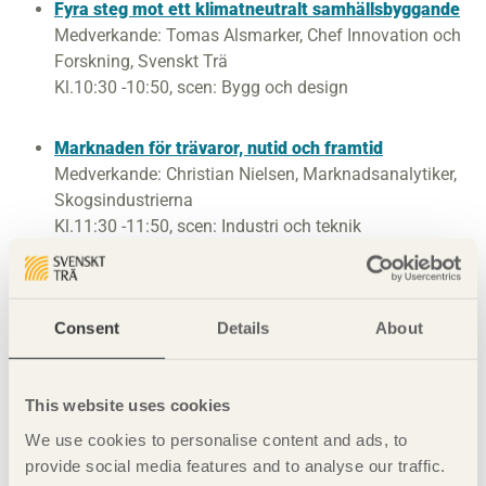
Fyra steg mot ett klimatneutralt samhällsbyggande
Medverkande: Tomas Alsmarker, Chef Innovation och
Forskning, Svenskt Trä
Kl.10:30 -10:50, scen: Bygg och design
Marknaden för trävaror, nutid och framtid
Medverkande: Christian Nielsen, Marknadsanalytiker,
Skogsindustrierna
Kl.11:30 -11:50, scen: Industri och teknik
Ett fossilfritt Sverige, ett fossilfritt hem
Medverkande: Tomas Alsmarker, Chef Innovation och
Consent
Details
About
Forskning, Svenskt Trä
Kl.13:30 -13:50, scen: Industri och teknik
This website uses cookies
Torsdag 5 september
We use cookies to personalise content and ads, to
Trä vår hållbara råvara
provide social media features and to analyse our traffic.
Medverkande: Anna Ryberg Ågren, Direktör, Svenskt