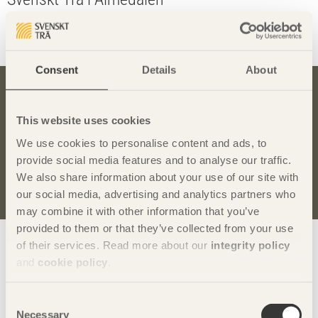
Svenskt Trä arrangerar ett seminarium på onsdagen den 24
juni med rubriken "Med krisen som drivkraft".
Consent
Details
About
Bli inspirerad och lär dig mer om trä
This website uses cookies
Anmäl dig här för att få information om publikationer,
We use cookies to personalise content and ads, to
seminarier och Svenskt Träs nyhetsbrev
Trä
.
provide social media features and to analyse our traffic.
We also share information about your use of our site with
Anmäl dig för att få inspiration
our social media, advertising and analytics partners who
may combine it with other information that you’ve
provided to them or that they’ve collected from your use
Visa sajtkarta
of their services. Read more about our
integrity policy
and
cookie policy
.
Consent
Svenskt Trä
sprider kunskap om trä, träprodukter och
Necessary
Selection