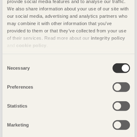
provide social media features and to analyse our traffic.
träbyggande för att främja ett hållbart samhälle och en
We also share information about your use of our site with
livskraftig sågverksnäring. Det gör vi genom att inspirera,
our social media, advertising and analytics partners who
utbilda och driva teknisk utveckling.
may combine it with other information that you’ve
Svenskt Trä representerar svensk sågverksindustri och är en
provided to them or that they’ve collected from your use
del av branschorganisationen Skogsindustrierna. Svenskt
of their services. Read more about our
integrity policy
Trä företräder också svensk limträ-, KL-trä- och
and
cookie policy
.
förpackningsindustri samt har ett nära samarbete med
svensk bygghandel och trävarugrossisterna.
Consent
Necessary
© Föreningen Sveriges Skogsindustrier, 2026.
Selection
Tillgänglighetsredogörelse
Preferences
Svenskt Trä
Besöksadress:
Storgatan 19
Postadress:
Box 55525,
102 04 Stockholm
Statistics
Telefon:
08-762 72 60
Kontakta oss
Marketing
Ansvarig utgivare:
Lisa Alexandersson