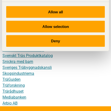
Följ Svenskt Trä
Allow all
Allow selection
Fler siter från oss
Byggbeskrivningar
Deny
Svenskt Träs lärportal
Svenskt Träs webbshop
Svenskt Träs Produktkatalog
Snickra med barn
Sveriges Träbyggnadskansli
Skogsindustrierna
TräGuiden
Träforskning
Trärådhuset
Mediabanken
Arbio AB