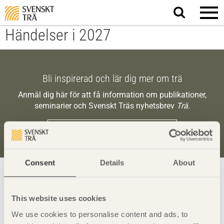
Sök
på
webbplatsen
Händelser i 2027
Bli inspirerad och lär dig mer om trä
Anmäl dig här för att få information om publikationer,
seminarier och Svenskt Träs nyhetsbrev
Trä
.
Anmäl dig för att få inspiration
Consent
Details
About
Visa sajtkarta
This website uses cookies
We use cookies to personalise content and ads, to
Svenskt Trä
sprider kunskap om trä, träprodukter och