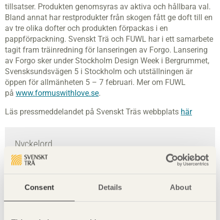
tillsatser. Produkten genomsyras av aktiva och hållbara val.
Bland annat har restprodukter från skogen fått ge doft till en
av tre olika dofter och produkten förpackas i en
pappförpackning. Svenskt Trä och FUWL har i ett samarbete
tagit fram träinredning för lanseringen av Forgo. Lansering
av Forgo sker under Stockholm Design Week i Bergrummet,
Svensksundsvägen 5 i Stockholm och utställningen är
öppen för allmänheten 5 – 7 februari. Mer om FUWL
på
www.formuswithlove.se
.
Läs pressmeddelandet på Svenskt Träs webbplats
här
Nyckelord
arkitektur
Björn Nordin
bygg i trä
Consent
Details
About
design
forgo
form us with love
furu
fuwl
hållbara interiörer