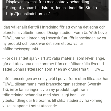
Displayer i svensk furu med sotad ytbehandling.
Fotograf: Jonas Lindström, Jonas Lindström Studio,
http://jonaslindstrom.se/.
Idag väljer allt fler trä i inredning för att gynna det egna och
planetens välbefinnande. Designstudion Form Us With Love,
FUWL, har valt inredning i svensk furu för lanseringen av en
ny produkt och beskriver det som ett bra val ur
hållbarhetssynpunkt.
- För oss är det självklart att välja material som lever länge,
går att återvinna och kommer från en hållbar källa över tid,
säger Jonas Pettersson som är en av grundarna till FUWL.
Inför lanseringen av en ny tvål i pulverform utan tillsatser har
FUWL, tillsammans med branschorganisationen Svenskt
Trä, inför lanseringen av en ny produkt tagit fram
träinredning behandlat med shou sugi ban – en
ytbehandling där trä bränns till olika stadier av förkolning
vilket skapar ett sotat utseende.