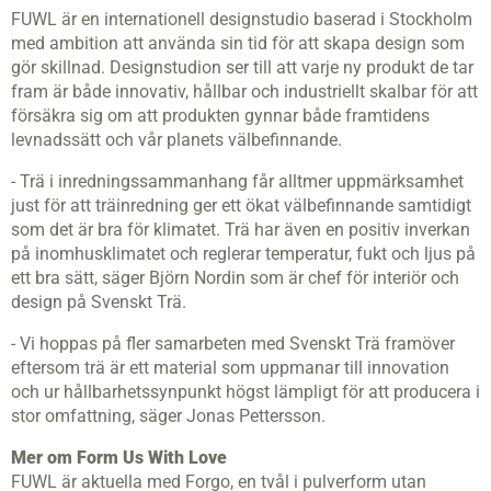
FUWL är en internationell designstudio baserad i Stockholm
med ambition att använda sin tid för att skapa design som
gör skillnad. Designstudion ser till att varje ny produkt de tar
fram är både innovativ, hållbar och industriellt skalbar för att
försäkra sig om att produkten gynnar både framtidens
levnadssätt och vår planets välbefinnande.
- Trä i inredningssammanhang får alltmer uppmärksamhet
just för att träinredning ger ett ökat välbefinnande samtidigt
som det är bra för klimatet. Trä har även en positiv inverkan
på inomhusklimatet och reglerar temperatur, fukt och ljus på
ett bra sätt, säger Björn Nordin som är chef för interiör och
design på Svenskt Trä.
- Vi hoppas på fler samarbeten med Svenskt Trä framöver
eftersom trä är ett material som uppmanar till innovation
och ur hållbarhetssynpunkt högst lämpligt för att producera i
stor omfattning, säger Jonas Pettersson.
Mer om Form Us With Love
FUWL är aktuella med Forgo, en tvål i pulverform utan