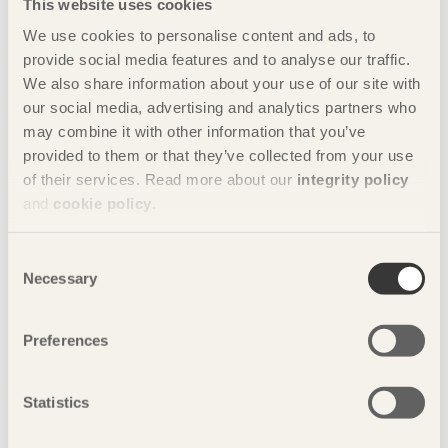
This website uses cookies
We use cookies to personalise content and ads, to
hållbara städer
hållbarhet
inredning
provide social media features and to analyse our traffic.
We also share information about your use of our site with
interiör
möbeldesign
our social media, advertising and analytics partners who
may combine it with other information that you’ve
stockholm furniture fair
provided to them or that they’ve collected from your use
of their services. Read more about our
integrity policy
Stockholm Furniture & Light Fair
and
cookie policy
.
svenskt trä
trä
träarkitektur
Consent
Necessary
Selection
träbyggande
träinredning
Preferences
välbefinnande
Statistics
Displayer i svensk furu
Bilder
med sotad ytbehandling.
Ange vid foto: Jonas