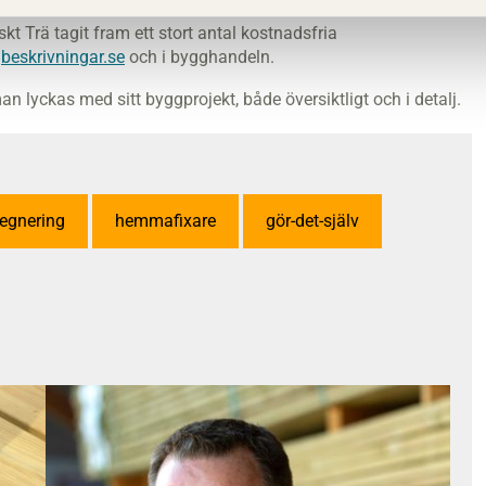
 Trä tagit fram ett stort antal kostnadsfria
beskrivningar.se
och i bygghandeln.
an lyckas med sitt byggprojekt, både översiktligt och i detalj.
egnering
hemmafixare
gör-det-själv