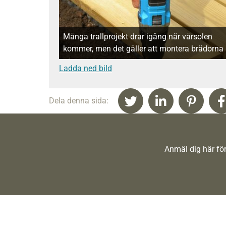
Många trallprojekt drar igång när vårsolen
kommer, men det gäller att montera brädorna r
Ladda ned bild
Dela denna sida:
Anmäl dig här för