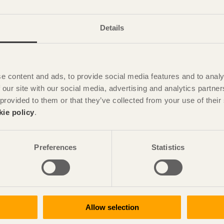
Details
 första hand med kärnsidan uppåt.
likation
Montering av trall
finns tabeller med
e content and ads, to provide social media features and to analy
 our site with our social media, advertising and analytics partn
 provided to them or that they’ve collected from your use of the
kie policy
.
ch skruvhuvudet i jämn nivå med trallbrädans ovansida – inte
Preferences
Statistics
ng och såpa in eller olja. En impregnerad trall som underhålls
n hålla betydligt längre.
egnerat trä är grönare i början men grånar med tiden och
Allow selection