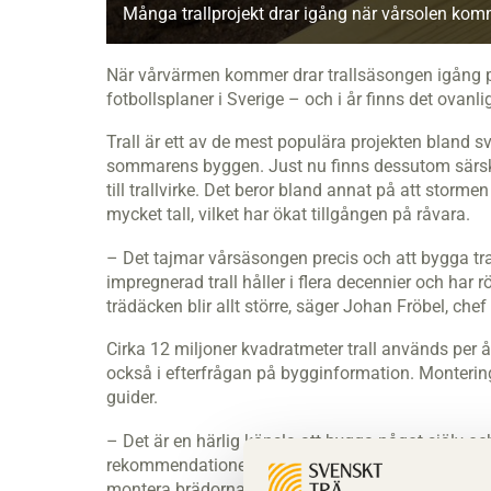
Många trallprojekt drar igång när vårsolen komm
När vårvärmen kommer drar trallsäsongen igång på
fotbollsplaner i Sverige – och i år finns det ovanl
Trall är ett av de mest populära projekten blan
sommarens byggen. Just nu finns dessutom särski
till trallvirke. Det beror bland annat på att stor
mycket tall, vilket har ökat tillgången på råvara.
– Det tajmar vårsäsongen precis och att bygga trall
impregnerad trall håller i flera decennier och har r
trädäcken blir allt större, säger Johan Fröbel, ch
Cirka 12 miljoner kvadratmeter trall används per å
också i efterfrågan på bygginformation. Monterin
guider.
– Det är en härlig känsla att bygga något själv oc
rekommendationerna som vi har tagit fram tillsamm
montera brädorna för tätt och att dra ner skruvarn