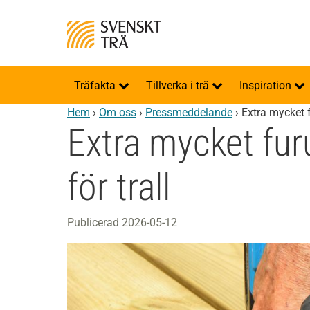
Träfakta
Tillverka i trä
Inspiration
Hem
›
Om oss
›
Pressmeddelande
›
Extra mycket f
Extra mycket fur
för trall
Publicerad 2026-05-12