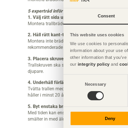
5 expertråd inför trallbygget
Consent
1. Välj rätt sida uppåt
Montera trallbrädorna med bästa sidan uppåt – i
2. Håll rätt kant-till-kantavstånd
This website uses cookies
Montera inte brädorna för tätt. I Svenskt Träs pub
We use cookies to personalis
rekommenderade kant-till-kantavstånd.
information about your use of
other information that you’ve
3. Placera skruven rätt
our
integrity policy
and
coo
Trallskruven ska sitta cirka 30 mm från kanten o
djupare.
Consent
4. Underhåll förlänger livslängden
Necessary
Selection
Tvätta trallen med såpvatten flera gånger per säso
håller i minst 20 år, medan underkonstruktionen ka
5. Byt enstaka brädor vid behov
Med tiden kan enskilda brädor bytas ut. Nytt impr
Deny
smälter in med äldre delar.