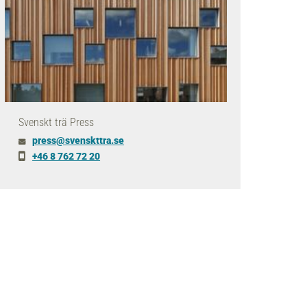
Svenskt trä Press
press
@svenskttra
.se
+46 8 762 72 20