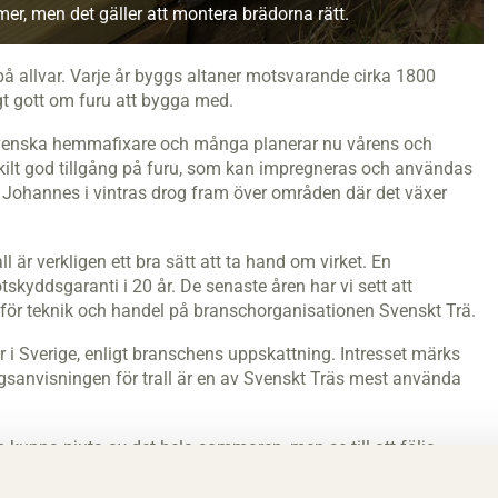
er, men det gäller att montera brädorna rätt.
 allvar. Varje år byggs altaner motsvarande cirka 1800
igt gott om furu att bygga med.
d svenska hemmafixare och många planerar nu vårens och
lt god tillgång på furu, som kan impregneras och användas
men Johannes i vintras drog fram över områden där det växer
 är verkligen ett bra sätt att ta hand om virket. En
ötskyddsgaranti i 20 år. De senaste åren har vi sett att
ef för teknik och handel på branschorganisationen Svenskt Trä.
r i Sverige, enligt branschens uppskattning. Intresset märks
gsanvisningen för trall är en av Svenskt Träs mest använda
h kunna njuta av det hela sommaren, men se till att följa
ans med trall- och skruvtillverkarna. Vanliga fel är att
a för djupt, säger Johan Fröbel.