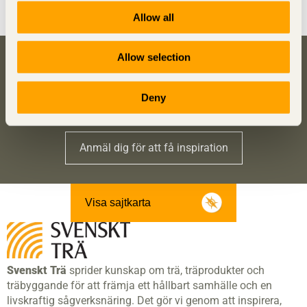
Allow all
Allow selection
Bli inspirerad och lär dig mer om trä
Anmäl dig här för att få information om publikationer,
Deny
seminarier och Svenskt Träs nyhetsbrev
Trä
.
Anmäl dig för att få inspiration
Visa sajtkarta
Svenskt Trä
sprider kunskap om trä, träprodukter och
träbyggande för att främja ett hållbart samhälle och en
livskraftig sågverksnäring. Det gör vi genom att inspirera,