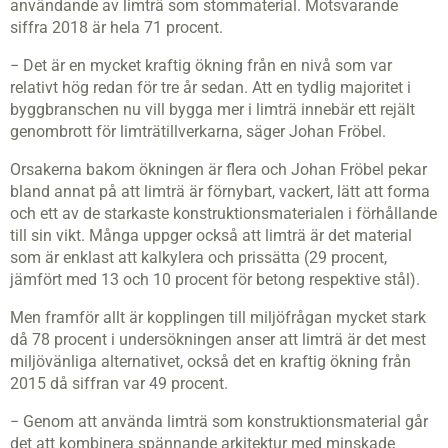
användande av limträ som stommaterial. Motsvarande
siffra 2018 är hela 71 procent.
− Det är en mycket kraftig ökning från en nivå som var
relativt hög redan för tre år sedan. Att en tydlig majoritet i
byggbranschen nu vill bygga mer i limträ innebär ett rejält
genombrott för limträtillverkarna, säger Johan Fröbel.
Orsakerna bakom ökningen är flera och Johan Fröbel pekar
bland annat på att limträ är förnybart, vackert, lätt att forma
och ett av de starkaste konstruktionsmaterialen i förhållande
till sin vikt. Många uppger också att limträ är det material
som är enklast att kalkylera och prissätta (29 procent,
jämfört med 13 och 10 procent för betong respektive stål).
Men framför allt är kopplingen till miljöfrågan mycket stark
då 78 procent i undersökningen anser att limträ är det mest
miljövänliga alternativet, också det en kraftig ökning från
2015 då siffran var 49 procent.
− Genom att använda limträ som konstruktionsmaterial går
det att kombinera spännande arkitektur med minskade