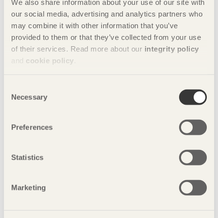
We also share information about your use of our site with
Presskontakt:
our social media, advertising and analytics partners who
Camilla Carlsson, kommunikationsansvarig, Svenskt Trä
may combine it with other information that you’ve
072-702 79 65,
camilla.carlsson@svenskttra.se
provided to them or that they’ve collected from your use
of their services. Read more about our
integrity policy
and
cookie policy
.
Nyckelord
byggbranschen
bygg i trä
Consent
Necessary
Selection
Ingenjörsmässigt byggande i trä
Preferences
Johan Fröbel
konstruktionsmaterial
Statistics
limträ
Limträhandbok Del 1-4
miljö
Svenskt Trä
träbyggande
Marketing
Dela denna sida: