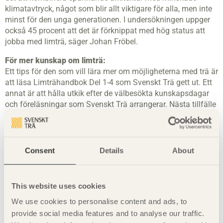
klimatavtryck, något som blir allt viktigare för alla, men inte
minst för den unga generationen. I undersökningen uppger
också 45 procent att det är förknippat med hög status att
jobba med limträ, säger Johan Fröbel.
För mer kunskap om limträ:
Ett tips för den som vill lära mer om möjligheterna med trä är
att läsa Limträhandbok Del 1-4 som Svenskt Trä gett ut. Ett
annat är att hålla utkik efter de välbesökta kunskapsdagar
och föreläsningar som Svenskt Trä arrangerar. Nästa tillfälle
är 13 november på Hotel Rival i Stockholm.
Om limträ
– http://www.svenskttra.se/om-tra/om-limtra/
Kunskapsdag
– http://www.svenskttra.se/om-
Consent
Details
About
oss/events/2018/11/ingenjorsmassigt-byggande-i-tra/
Pressbilder
This website uses cookies
För mer information:
We use cookies to personalise content and ads, to
Johan Fröbel, chef teknik och distribution, Svenskt Trä
provide social media features and to analyse our traffic.
070-289 79 68 ,
johan.frobel@svenskttra.se