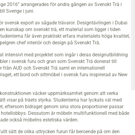
ge 2016” arrangerades för andra gången av Svenskt Trä i
l Sverige i juni.
för svensk export av sågade trävaror. Designtävlingen i Dubai
en kunskap om svenskt trä, ett material som ligger i tiden
tudenterna får även praktiskt erfara materialets höga kvalitet,
elgren chef interiör och design på Svenskt Trä.
at intensivt med projektet som ingår i deras designutbildning
öbler i svensk furu och gran som Svenskt Trä donerat till
er från AUD och Svenskt Trä samt en internationell
raget, ett bord och sittmöbel i svensk furu inspirerad av New
att konstruktionen väcker uppmärksamhet genom att verka
ätt visar på träets styrka. Studenterna har lyckats väl med
t, eftersom bidraget genom sina stora proportioner passar
ch hotellobbys. Dessutom är möbeln multifunktionell med både
ttade också möbelns estetiska värden.
fullt sätt de olika uttrycken furun får beroende på om den