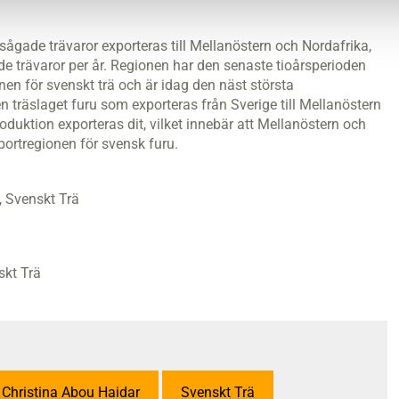
ågade trävaror exporteras till Mellanöstern och Nordafrika,
de trävaror per år. Regionen har den senaste tioårsperioden
nen för svenskt trä och är idag den näst största
len träslaget furu som exporteras från Sverige till Mellanöstern
duktion exporteras dit, vilket innebär att Mellanöstern och
xportregionen för svensk furu.
, Svenskt Trä
skt Trä
 Christina Abou Haidar
Svenskt Trä