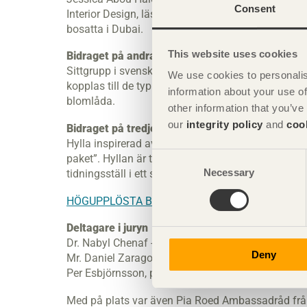
Consent
Interior Design, läser kursen i möbeldesign och ”
bosatta i Dubai.
This website uses cookies
Bidraget på andra plats
Sittgrupp i svensk furu och gran inspirerad av Lo
We use cookies to personalis
kopplas till de typiska svarta staketen och grind
information about your use of
blomlåda.
other information that you’ve
our
integrity policy
and
coo
Bidraget på tredje plats
Hylla inspirerad av Liberty Tower i Tehran, kan mon
Consent
paket”. Hyllan är tänkt att användas som bokhylla
Necessary
Selection
tidningsställ i ett spa. Hyllan kan dessutom rotera
HÖGUPPLÖSTA BILDER
Deltagare i juryn
Dr. Nabyl Chenaf - Dean, School of Architecture A
Deny
Mr. Daniel Zaragoza – President, Escuelas Nacio
Per Esbjörnsson, projektkoordinator interiör och d
Med på plats var även Pia Roed Ambassadråd frå