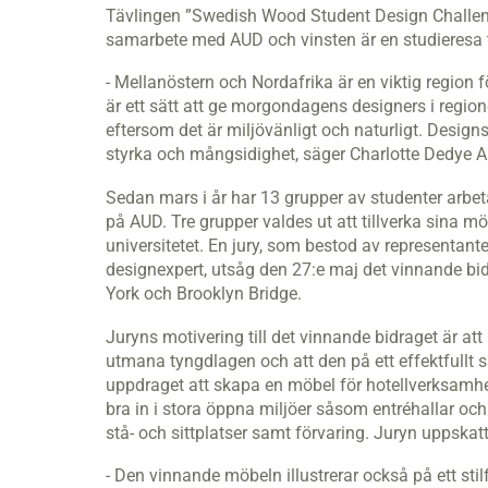
Tävlingen ”Swedish Wood Student Design Challen
samarbete med AUD och vinsten är en studieresa til
- Mellanöstern och Nordafrika är en viktig region 
är ett sätt att ge morgondagens designers i region
eftersom det är miljövänligt och naturligt. Designs
styrka och mångsidighet, säger Charlotte Dedye Ap
Sedan mars i år har 13 grupper av studenter arbet
på AUD. Tre grupper valdes ut att tillverka sina m
universitetet. En jury, som bestod av representant
designexpert, utsåg den 27:e maj det vinnande bid
York och Brooklyn Bridge.
Juryns motivering till det vinnande bidraget är 
utmana tyngdlagen och att den på ett effektfullt s
uppdraget att skapa en möbel för hotellverksamhe
bra in i stora öppna miljöer såsom entréhallar o
stå- och sittplatser samt förvaring. Juryn uppska
- Den vinnande möbeln illustrerar också på ett stil