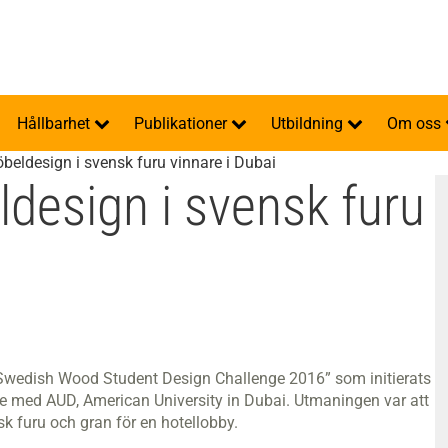
Hållbarhet
Publikationer
Utbildning
Om oss
beldesign i svensk furu vinnare i Dubai
design i svensk furu
”Swedish Wood Student Design Challenge 2016” som initierats
e med AUD, American University in Dubai. Utmaningen var att
k furu och gran för en hotellobby.