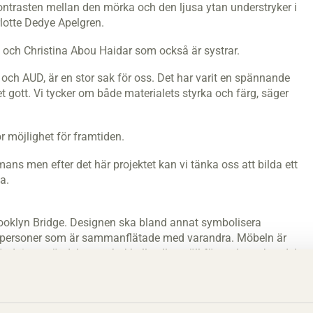
trasten mellan den mörka och den ljusa ytan understryker i
lotte Dedye Apelgren.
 och Christina Abou Haidar som också är systrar.
och AUD, är en stor sak för oss. Det har varit en spännande
et gott. Vi tycker om både materialets styrka och färg, säger
r möjlighet för framtiden.
ans men efter det här projektet kan vi tänka oss att bilda ett
a.
rooklyn Bridge. Designen ska bland annat symbolisera
ika personer som är sammanflätade med varandra. Möbeln är
ndningen är dels som bokhylla eller ställ för andra saker, dels
å andra.
er en kurs i möbeldesign. Christina Abou Haidar studerar