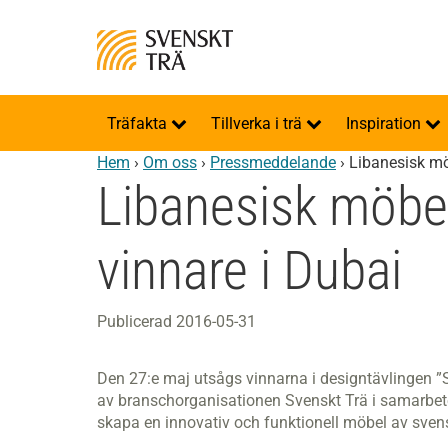
Träfakta
Tillverka i trä
Inspiration
Hem
›
Om oss
›
Pressmeddelande
›
Libanesisk mö
Libanesisk möbel
vinnare i Dubai
Publicerad 2016-05-31
Den 27:e maj utsågs vinnarna i designtävlingen 
av branschorganisationen Svenskt Trä i samarbet
skapa en innovativ och funktionell möbel av svens