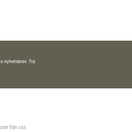
räs nyhetsbrev
Trä
.
siter från oss