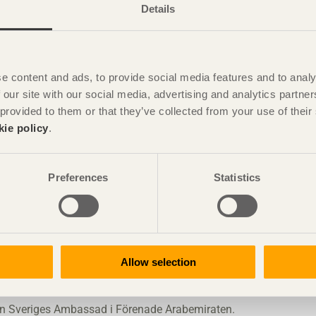
Details
Hospitality Design”. Båda har libanesiskt medborgarskap och är
ndon. Kompletterande material: stålram i svart färg som ska
e content and ads, to provide social media features and to analy
arna i Notinghill. Den lådformade sektionen används som
 our site with our social media, advertising and analytics partn
 provided to them or that they’ve collected from your use of the
kie policy
.
teras utan lim eller spik och kan plockas ned till ett ”platt
 i en lobby, som en rumsavdelare eller handduks- och
Preferences
Statistics
s och stå stadigt på alla sidor. Byggd i svensk gran.
rts and Design, AUD
Allow selection
nales de Interiorismo y Diseño Asociadas en México (ENIDAM)
esign, Svenskt Trä
n Sveriges Ambassad i Förenade Arabemiraten.