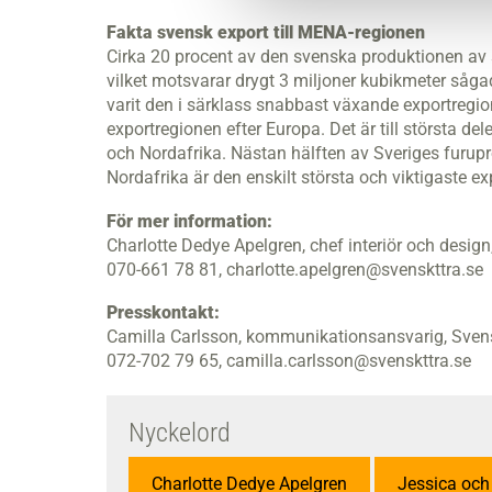
Fakta svensk export till MENA-regionen
Cirka 20 procent av den svenska produktionen av s
vilket motsvarar drygt 3 miljoner kubikmeter såga
varit den i särklass snabbast växande exportregio
exportregionen efter Europa. Det är till största de
och Nordafrika. Nästan hälften av Sveriges furupro
Nordafrika är den enskilt största och viktigaste e
För mer information:
Charlotte Dedye Apelgren, chef interiör och design
070-661 78 81, charlotte.apelgren@svenskttra.se
Presskontakt:
Camilla Carlsson, kommunikationsansvarig, Sven
072-702 79 65, camilla.carlsson@svenskttra.se
Nyckelord
Charlotte Dedye Apelgren
Jessica och