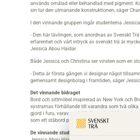
används omålad eller behandlad med pigment. Kon
sin tur den utmanande konstruktionen, säger Char
I den vinnande gruppen ingår studenterna Jessica
- Den här tävlingen, som anordnas av Svenskt Trä 
erfarenhet och vårt intryck av svenskt trä är myck
Jessica Abou Haidar.
Både Jessica och Christina ser vinsten som en sto
- Detta är första gången vi designar något tillsamm
gemensamt designbolag i framtiden, säger Jessic
Det vinnande bidraget
Bord och sittmöbel inspirerad av New York och B
systrarnas förhållande till varandra som två ol
gjord i furu, varav en del är betsad mörkbrun. Anvä
som ett ståbord på enda sidan och en sittmöbel p
De vinnande studenterna
Jessica Abou Haidar studerar till arkitekt och läs