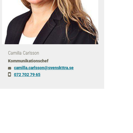
Camilla Carlsson
Kommunikationschef
camilla
.carlsson
@svenskttra
.se
072 702 79 65