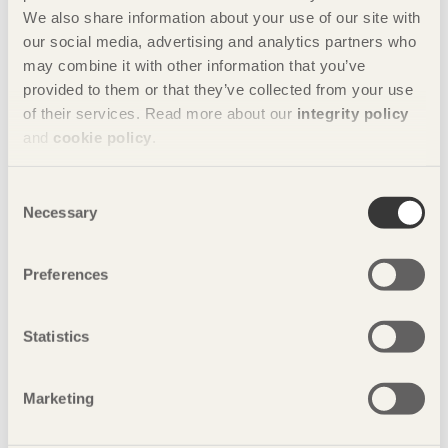
diy
Johan Fröbel
konstruktion
We also share information about your use of our site with
our social media, advertising and analytics partners who
konstruktör
limträ
limträbyggande
may combine it with other information that you’ve
provided to them or that they’ve collected from your use
loftsäng
möbler i trä
sågverk
of their services. Read more about our
integrity policy
and
cookie policy
.
svenskt trä
teknik
trä
Consent
träarkitektur
träbyggande
trämöbler
Necessary
Selection
träteknik
Preferences
Bilder
Statistics
Marketing
Foto: Visualisera
arkitektur AB.