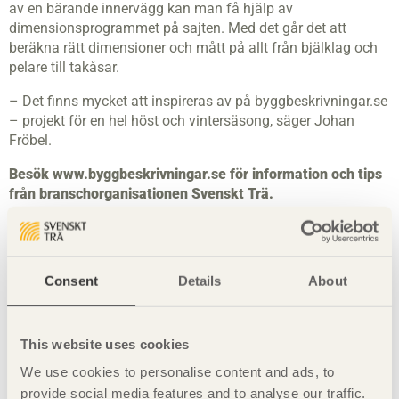
av en bärande innervägg kan man få hjälp av
dimensionsprogrammet på sajten. Med det går det att
beräkna rätt dimensioner och mått på allt från bjälklag och
pelare till takåsar.
– Det finns mycket att inspireras av på byggbeskrivningar.se
– projekt för en hel höst och vintersäsong, säger Johan
Fröbel.
Besök www.byggbeskrivningar.se för information och tips
från branschorganisationen Svenskt Trä.
Läs pressmeddelandet på Svenskt Träs webbplats
här
.
Consent
Details
About
Nyckelord
This website uses cookies
arkitektur
byggande
bygg i trä
We use cookies to personalise content and ads, to
provide social media features and to analyse our traffic.