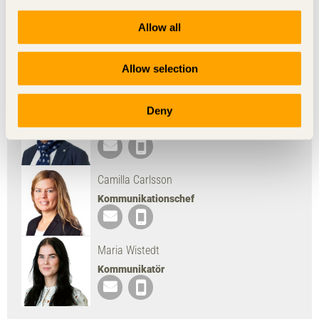
Ladda ned bild
Allow all
Allow selection
Presskontakt
Johan Fröbel
Deny
Chef teknik och distribution
Camilla Carlsson
Kommunikationschef
Maria Wistedt
Kommunikatör