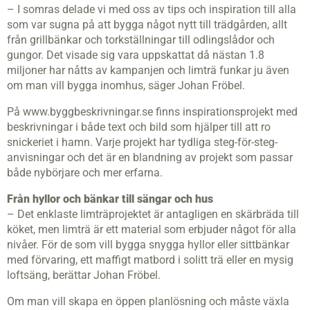
– I somras delade vi med oss av tips och inspiration till alla
som var sugna på att bygga något nytt till trädgården, allt
från grillbänkar och torkställningar till odlingslådor och
gungor. Det visade sig vara uppskattat då nästan 1.8
miljoner har nåtts av kampanjen och limträ funkar ju även
om man vill bygga inomhus, säger Johan Fröbel.
På www.byggbeskrivningar.se finns inspirationsprojekt med
beskrivningar i både text och bild som hjälper till att ro
snickeriet i hamn. Varje projekt har tydliga steg-för-steg-
anvisningar och det är en blandning av projekt som passar
både nybörjare och mer erfarna.
Från hyllor och bänkar till sängar och hus
– Det enklaste limträprojektet är antagligen en skärbräda till
köket, men limträ är ett material som erbjuder något för alla
nivåer. För de som vill bygga snygga hyllor eller sittbänkar
med förvaring, ett maffigt matbord i solitt trä eller en mysig
loftsäng, berättar Johan Fröbel.
Om man vill skapa en öppen planlösning och måste växla