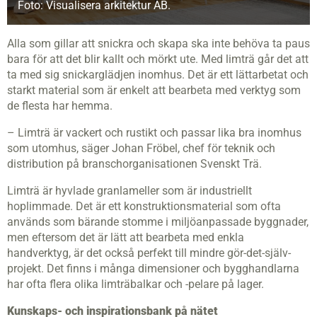
Foto: Visualisera arkitektur AB.
Alla som gillar att snickra och skapa ska inte behöva ta paus
bara för att det blir kallt och mörkt ute. Med limträ går det att
ta med sig snickarglädjen inomhus. Det är ett lättarbetat och
starkt material som är enkelt att bearbeta med verktyg som
de flesta har hemma.
– Limträ är vackert och rustikt och passar lika bra inomhus
som utomhus, säger Johan Fröbel, chef för teknik och
distribution på branschorganisationen Svenskt Trä.
Limträ är hyvlade granlameller som är industriellt
hoplimmade. Det är ett konstruktionsmaterial som ofta
används som bärande stomme i miljöanpassade byggnader,
men eftersom det är lätt att bearbeta med enkla
handverktyg, är det också perfekt till mindre gör-det-själv-
projekt. Det finns i många dimensioner och bygghandlarna
har ofta flera olika limträbalkar och -pelare på lager.
Kunskaps- och inspirationsbank på nätet