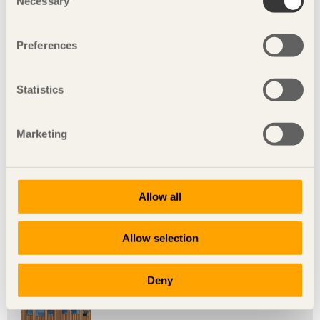
Necessary
Selection
träbyggande
odling
Preferences
Bilder
Statistics
Johan Fröbel, chef för
Marketing
teknik och handel på
Illustration av växthuset.
Svenskt Trä
Ladda ned bild
Ladda ned bild
Allow all
Allow selection
Presskontakt
Svenskt Trä Press
Deny