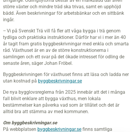
umgänge. Odlingsytorna består av en markbädd där även
större växter och mindre träd ska trivas, samt en upphöjd
bädd. Även beskrivningar för arbetsbänkar och en sittbänk
ingår.
– Vi på Svenskt Trä vill få fler att våga bygga i trä genom
tydliga och praktiska instruktioner. Därför har vi i mer än 40
år tagit fram gratis byggbeskrivningar med enkla och smarta
råd. Växthuset är en av de större konstruktionerna i
samlingen och ett svar på det ökade intresset för odling de
senaste åren, säger Johan Fröbel.
Byggbeskrivningen för växthuset finns att läsa och ladda ner
utan kostnad på
byggbeskrivningar.se
De nya bygglovsreglerna från 2025 innebär att det i många
fall blivit enklare att bygga växthus, men lokala
bestämmelser kan påverka vad som är tillåtet och det är
alltid bra att stämma av med kommunen.
Om byggbeskrivningar.se
På webbplatsen
byggbeskrivningar.se
finns samtliga