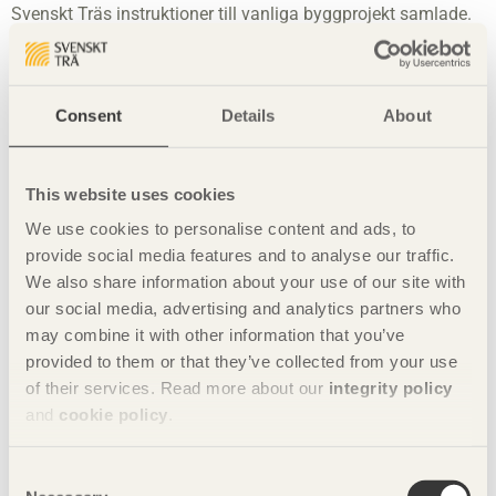
Svenskt Träs instruktioner till vanliga byggprojekt samlade.
Beskrivningarna är tydliga och visar pedagogiskt både
översiktligt och i detalj hur du ska gå till väga för att lyckas
med ditt byggprojekt. Här finner du till exempel ritningar,
realistiska illustrationer och instruktionsfilmer, samt har
Consent
Details
About
möjlighet att måttanpassa och skriva ut
materialspecifikationer, arbetsritningar och underlag för
eventuell bygglovsansökan.
This website uses cookies
På webbplatsen finns även ett dimensioneringsprogram
We use cookies to personalise content and ads, to
som stöd för att beräkna dimensioner för till
provide social media features and to analyse our traffic.
exempel takbalkar, nockbalkar, pelare eller golv- och
We also share information about your use of our site with
altanbjälkar i konstruktionsvirke eller limträ.
our social media, advertising and analytics partners who
may combine it with other information that you’ve
provided to them or that they’ve collected from your use
Nyckelord
of their services. Read more about our
integrity policy
and
cookie policy
.
växthus
byggbeskrivning
Consent
träbyggnation
gör-det-själv
diy