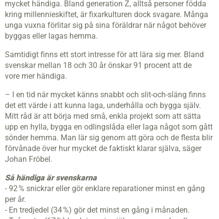
mycket händiga. Bland generation Z, alltså personer födda
kring millennieskiftet, är fixarkulturen dock svagare. Många
unga vuxna förlitar sig på sina föräldrar när något behöver
byggas eller lagas hemma.
Samtidigt finns ett stort intresse för att lära sig mer. Bland
svenskar mellan 18 och 30 år önskar 91 procent att de
vore mer händiga.
– I en tid när mycket känns snabbt och slit-och-släng finns
det ett värde i att kunna laga, underhålla och bygga själv.
Mitt råd är att börja med små, enkla projekt som att sätta
upp en hylla, bygga en odlingslåda eller laga något som gått
sönder hemma. Man lär sig genom att göra och de flesta blir
förvånade över hur mycket de faktiskt klarar själva, säger
Johan Fröbel.
Så händiga är svenskarna
- 92 % snickrar eller gör enklare reparationer minst en gång
per år.
- En tredjedel (34 %) gör det minst en gång i månaden.