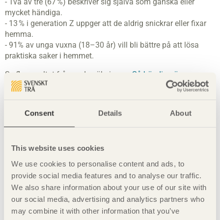
- Två av tre (67 %) beskriver sig själva som ganska eller
mycket händiga.
- 13 % i generation Z uppger att de aldrig snickrar eller fixar
hemma.
- 91% av unga vuxna (18–30 år) vill bli bättre på att lösa
praktiska saker i hemmet.
Se fler resultat från undersökningen:
Så händiga är
svenskarna
Om Sifo-undersökningen
Consent
Details
About
Undersökningen genomfördes i Sifos webbpanel under april
2026. Totalt intervjuades 1 021 personer i åldern 18–80
år. Webbpanelen är riksrepresentativt rekryterad utifrån
This website uses cookies
slumpmässiga urval. Det förekommer ingen självrekrytering i
Sifos webbpanel.
We use cookies to personalise content and ads, to
provide social media features and to analyse our traffic.
We also share information about your use of our site with
our social media, advertising and analytics partners who
Nyckelord
may combine it with other information that you’ve