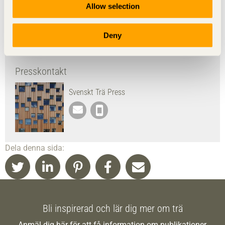
Allow selection
Dokument
Sifo-undersökning från våren 2026 som utforskar hur
Deny
händiga svenskar är.
Presskontakt
Svenskt Trä Press
Dela denna sida:
Bli inspirerad och lär dig mer om trä
Anmäl dig här för att få information om publikationer,