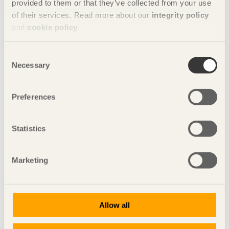
provided to them or that they’ve collected from your use
händiga svenskar
generation z
of their services. Read more about our
integrity policy
and
cookie policy
.
baby boomers
snickra
Consent
sifo-undersökning
hemmafixare
Necessary
Selection
heminredning
diy
gör det själv
Preferences
Bilder
Statistics
En stor majoritet av
svenskarna snickrar eller
gör enklare reparationer
Johan Fröbel, chef för
Marketing
och fixar hemma
teknik och handel på
regelbundet.
Svenskt Trä
Ladda ned bild
Ladda ned bild
Allow all