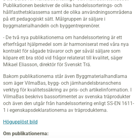
Publikationen beskriver de olika handelssorterings- och
hållfasthetsklasserna samt de olika användningsområdena
på ett pedagogiskt sätt. Målgruppen är säljare i
byggmaterialhandeln och byggentreprenörer.
- De två nya publikationerna om handelssortering är ett
efterfrågat hjälpmedel som är harmoniserat med våra nya
kontrakt för sågade trävaror och ger såväl säljare som
köpare ett bra stöd vid frågor relaterat till kvalitet, säger
Mikael Eliasson, direktör för Svenskt Trä.
Bakom publikationerna står även Byggmaterialhandlarna
som äger VilmaBas, bygg- och järnhandelsbranschens
verktyg för kvalitetssäkring av pris- och artikelinformation. I
VilmaBas beskrivs bassortimentet av svenska träprodukter
och även den utgår från handelssortering enligt SS-EN 1611-
1 i egenskapsdeklarationerna av träprodukterna.
Högupplöst bild
Om publikationerna: