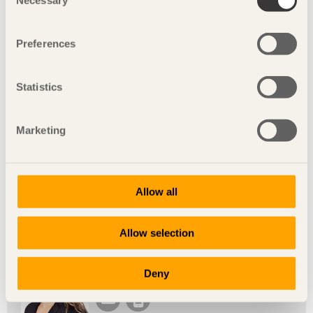
Necessary
Selection
Nyckelord
Preferences
Guide för Handelssorterings- och
Hållfasthetsklasser
Statistics
Handelssortering av sågade trävaror i Europa
Marketing
Johan Fröbel
SS-EN 1611-1
Svenskt Trä
Allow all
Presskontakt
Allow selection
Camilla Carlsson
Deny
Kommunikationschef