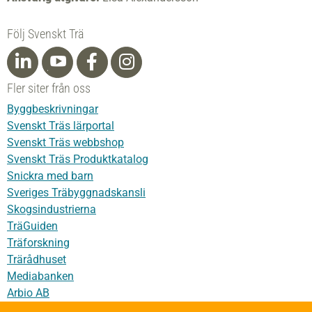
Följ Svenskt Trä
Fler siter från oss
Byggbeskrivningar
Svenskt Träs lärportal
Svenskt Träs webbshop
Svenskt Träs Produktkatalog
Snickra med barn
Sveriges Träbyggnadskansli
Skogsindustrierna
TräGuiden
Träforskning
Trärådhuset
Mediabanken
Arbio AB