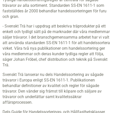
trävaror av alla sortiment. Standarden SS-EN 1611-1 som
fastställdes år 2000 behandlar handelssorteringen för furu
och gran.
- Svenskt Trä har i uppdrag att beskriva träprodukter på ett
enkelt och tydligt sätt på de marknader där våra medlemmar
säljer trävaror. I det branschgemensamma arbetet har vi valt
att använda standarden SS-EN 1611-1 för att handelssortera
virket. Våra två nya publikationer om handelssortering ger
våra medlemmar och deras kunder tydliga regler att följa,
säger Johan Fröbel, chef distribution och teknik på Svenskt
Trä.
Svenskt Trä lanserar nu dels Handelssortering av sågade
trävaror i Europa enligt SS-EN 1611-1. Publikationen
behandlar definitioner av kvalitet och regler för sågade
trävaror. Den vänder sig främst till köpare och säljare av
trävaror och underlättar samt kvalitetssäkrar
affärsprocessen.
Dels Guide för Handelssorterings- och Hållfasthetsklasser.