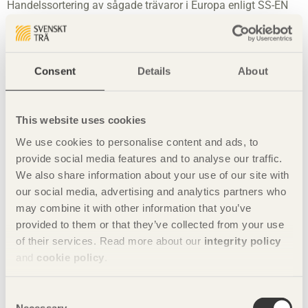
Handelssortering av sågade trävaror i Europa enligt SS-EN
1611-1 omfattar 60 sidor och är i A5-format och Guide för
Handelssortering- och Hållfasthetsklasser omfattar 12 sidor
och är i A4-format. Beställ böckerna:
Consent
Details
About
http://www.svenskttra.se/om-
oss/publikationer/handelssortering/
http://www.svenskttra.se/om-
This website uses cookies
oss/publikationer/handelssortering-hallfasthetsklasser/
We use cookies to personalise content and ads, to
provide social media features and to analyse our traffic.
Mer information:
Johan Fröbel, chef teknik och distribution, Svenskt Trä
We also share information about your use of our site with
0702-89 79 68, johan.frobel@svenskttra.se
our social media, advertising and analytics partners who
may combine it with other information that you’ve
Mikael Eliasson, direktör, Svenskt Trä
provided to them or that they’ve collected from your use
070-564 82 01, mikael.eliasson@svenskttra.se
of their services. Read more about our
integrity policy
Presskontakt:
and
cookie policy
.
Camilla Carlsson, kommunikationsansvarig, Svenskt Trä
072-702 79 65, camilla.carlsson@svenskttra.se
Consent