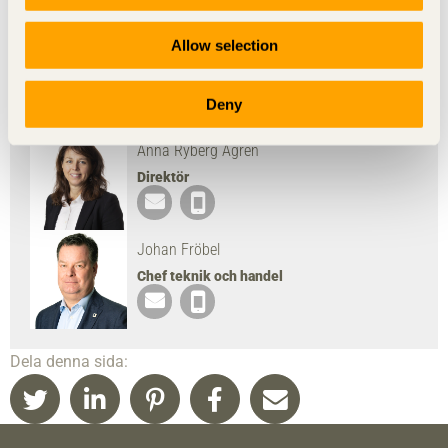
Ladda ned bild
Allow selection
Deny
Presskontakt
Anna Ryberg Ågren
Direktör
Johan Fröbel
Chef teknik och handel
Dela denna sida: