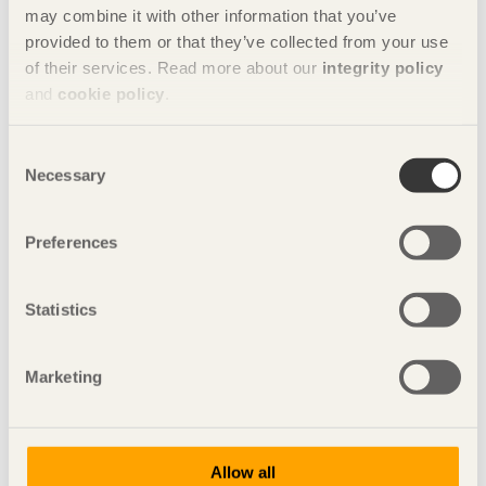
may combine it with other information that you’ve
gynnar limträ. Det gör att vi tror på ett fortsatt ökat intresse
provided to them or that they’ve collected from your use
för träbyggande och de möjligheter det medför.
of their services. Read more about our
integrity policy
and
cookie policy
.
Nyckelord
Consent
svenskt trä
bygg i trä
limträ
Necessary
Selection
limträstatistik
träbyggande
Preferences
Johan Fröbel
Statistics
Bilder
Marketing
Byggbild från Gjuteriet i
Allow all
Malmö