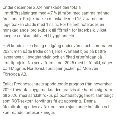
Under december 2024 minskade den totala
limträförsäljningen med 4,7 % jämfört med samma månad
året innan. Projektbalken minskade med 15,7 %, medan
lagerbalken ökade med 17,1 %. För helåret noterades en
minskad andel projektbalk till förmån för lagerbalk, vilket
speglar en ökad aktivitet i bygghandeln.
– Vi kunde se en tydlig nedgång under våren och sommaren
2024, men både tredje och fjärde kvartalet bjöd på bättre
leveranser till bygghandeln och en ökad efterfrågan på
limträprojekt. Nu ser vi fram emot 2025 med tillförsikt, säger
Carl-Magnus Nordkvist, försäljningschef på Moelven
Töreboda AB.
Enligt Prognoscentrets uppdaterade prognos från november
2024 förväntas byggmarknaden gradvis återhämta sig fram
till 2026, med särskilt fokus på bostadsbyggandet, samtidigt
som ROT-sektorn förväntas få ett uppsving. Denna
återhämtning drivs av faktorer som sjunkande inflation och
kommande räntesänkningar.