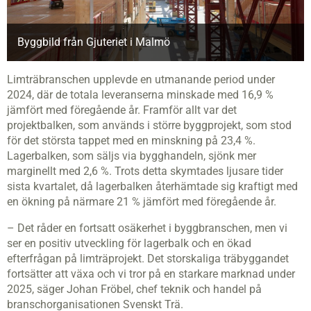
Byggbild från Gjuteriet i Malmö
Limträbranschen upplevde en utmanande period under
2024, där de totala leveranserna minskade med 16,9 %
jämfört med föregående år. Framför allt var det
projektbalken, som används i större byggprojekt, som stod
för det största tappet med en minskning på 23,4 %.
Lagerbalken, som säljs via bygghandeln, sjönk mer
marginellt med 2,6 %. Trots detta skymtades ljusare tider
sista kvartalet, då lagerbalken återhämtade sig kraftigt med
en ökning på närmare 21 % jämfört med föregående år.
– Det råder en fortsatt osäkerhet i byggbranschen, men vi
ser en positiv utveckling för lagerbalk och en ökad
efterfrågan på limträprojekt. Det storskaliga träbyggandet
fortsätter att växa och vi tror på en starkare marknad under
2025, säger Johan Fröbel, chef teknik och handel på
branschorganisationen Svenskt Trä.