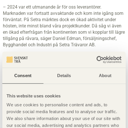
– 2024 var ett utmanande år för oss leverantörer.
Marknaden var fortsatt avvaktande och kom inte igång som
förväntat. På Setra märktes dock en ökad aktivitet under
hösten, inte minst bland våra projektkunder. Då såg vi även
en ökad efterfrågan från kontinenten som vi kopplar till lägre
tillgång på råvara, säger Daniel Edman, försäljningschef,
Bygghandel och Industri på Setra Trävaror AB.
Mikael Lindberg, försäljningschef på Martinsons
Byggsystem AB, och Peter Andersson,
marknadsområdeschef på Holmen Wood Products AB, pekar
på att den begränsade råvarutillgången i Centraleuropa har
Consent
Details
About
lett till höga anbudspriser. Detta har minskat konkurrensen
och gynnat den svenska limträindustrin, vilket skapat en viss
optimism i branschen.
This website uses cookies
Trots nedgången under 2024 anser Johan Fröbel att
We use cookies to personalise content and ads, to
limträförsäljningen är fortsatt robust och att marknaden har
provide social media features and to analyse our traffic.
stor potential att växa.
We also share information about your use of our site with
our social media, advertising and analytics partners who
– Hållbarhet och klimatanpassning är starka drivkrafter som