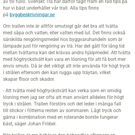
av till fullo.
Svenskt Trä
har därför
tagit
fram en rad tips på
hur
vi
bäst underhåller
vår
trall.
Alla tips finns
på
byggbeskrivningar.se
.
Om
trallen
inte är alltför smutsigt går det bra att tvätta
med
såpa och vatten,
eller vatten med lut. Det finns också
särskilda rengöringsmedel hos byggvaruhandeln som är
lämpade just för rengöring av trä.
Har det gått för lång tid
mellan tvättarna kan det krävas andra hjälpmedel. Att tvätta
med högtryckstvätt kan vara en lösning för att få bort mer
envis smuts. Då är det viktigt att inte använda för högt tryck
i strålen eftersom den kan rugga upp träytan, vilket
skapar
flisor
och skador.
- Att tvätta med högtryckstvätt kan verka som en smidig
lösning men jag ser ofta att man använt alldeles för högt
tryck i strålen.
T
rallen förstörs och
det
leder i många fall
till
stickor
i fötterna resten av sommaren. Lågt tryck och
gärna i kombination med en roterande borste fungerar
bäst,
säger Johan Fröbel.