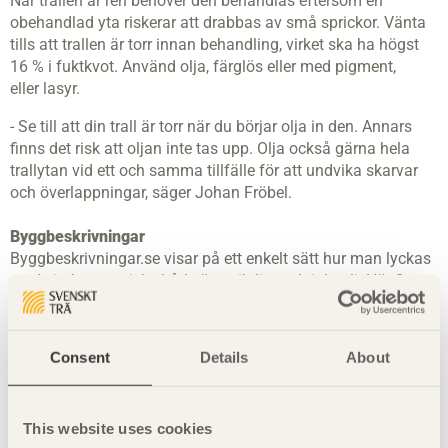
När trallen är ren behöver den behandlas
eftersom e
n
obehandlad yta riskerar att drabbas
av
små
sprickor.
Vänta
tills att trall
en
är torr innan
behandling
, v
irket ska ha högst
16
%
i fuktkvot
. Använd olja,
färglös eller med pigment
,
eller
lasyr
.
-
Se till att din trall är torr när du börjar olja in den. Annars
finns det risk att oljan inte tas upp. Olja också gärna hela
trallytan vid ett och samma tillfälle för att undvika skarvar
och överlappningar,
säger Johan Fröbel.
Byggbeskrivningar
Byggbeskrivningar.se visar på ett enkelt sätt hur man lyckas
med sitt byggprojekt, både översiktligt och i detalj. Här finns
till exempel pedagogiska beskrivningar i form av ritningar,
realistiska illustrationer och instruktionsfilmer, samt
möjlighet att måttanpassa och skriva ut
Consent
Details
About
materialspecifikationer, arbetsritningar och underlag för
bygglovsansökan. På byggbeskrivningar.se finns även ett
dimensioneringsprogram som hjälp för att beräkna
This website uses cookies
dimensioner för till exempel
takbalkar
, nockbalkar, pelare