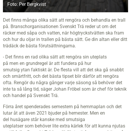
Foto: Per Bergkvist
Det finns många olika sätt att rengöra och behandla en trall
på. Branschorganisationen Svenskt Trä reder ut om det
räcker med såpa och vatten, när högtryckstvätten ska fram
och hur du oljar in trallen på bästa sätt. Ge din altan eller ditt
trädäck de bästa förutsättningarna.
- Det finns en rad olika sätt att rengöra sin uteplats
på
men
en grundregel är att fundera på hur
smutsig
ytan
faktiskt
är.
De flesta vill att det ska gå snabbt
och smärtfritt, och det bästa tipset blir därför att rengöra
ofta. Rengör du
några gånger
varje säsong så behöver det
inte ta
så lång
tid
,
säger Johan Fröbel som är chef för teknik
och
handel
på Svenskt Trä.
Förra året spenderade
s
semestern på hemmaplan
och det
lutar åt att även 2021 bjuder på hemester.
Men en
del
husägare står
kanske
med smutsiga
uteplatser
som
behöver lite extra kärlek
för att kunna njutas