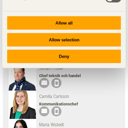
Allow all
Foto: Per Bergkvist
Ladda ned bild
Allow selection
Presskontakt
Deny
Johan Fröbel
Chef teknik och handel
Camilla Carlsson
Kommunikationschef
Maria Wistedt