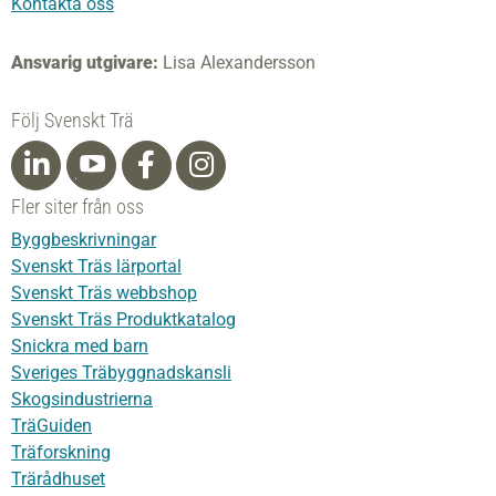
Kontakta oss
Ansvarig utgivare:
Lisa Alexandersson
Följ Svenskt Trä
Fler siter från oss
Byggbeskrivningar
Svenskt Träs lärportal
Svenskt Träs webbshop
Svenskt Träs Produktkatalog
Snickra med barn
Sveriges Träbyggnadskansli
Skogsindustrierna
TräGuiden
Träforskning
Trärådhuset