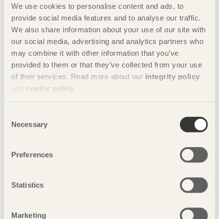
eller golv- och altanbjälkar i konstruktionsvirke, limträ eller
We use cookies to personalise content and ads, to
lättbalkar.
provide social media features and to analyse our traffic.
We also share information about your use of our site with
our social media, advertising and analytics partners who
Nyckelord
may combine it with other information that you’ve
provided to them or that they’ve collected from your use
altan
bygg i trä
furu
inredning
of their services. Read more about our
integrity policy
and
cookie policy
.
johan fröbel
rengöra trall
svenskt trä
Consent
trä
trädäck
träinredning
trall
Necessary
Selection
underhåll altan
underhåll trall
Preferences
uteplats
Statistics
Bilder
Marketing