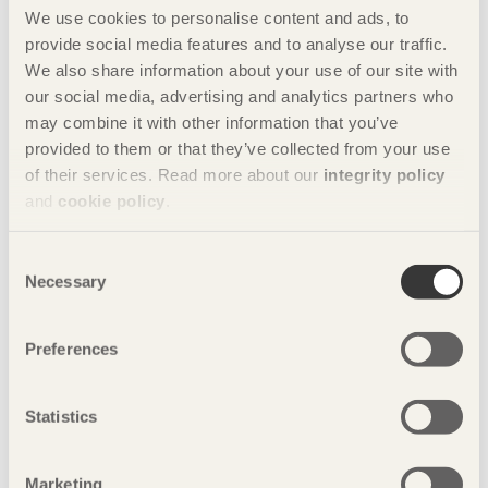
design
ekologisk hållbarhet
We use cookies to personalise content and ads, to
provide social media features and to analyse our traffic.
ekonomisk hållbarhet
furu
We also share information about your use of our site with
our social media, advertising and analytics partners who
hållbara städer
hållbarhet
inredning
may combine it with other information that you’ve
provided to them or that they’ve collected from your use
interiör
möbeldesign
of their services. Read more about our
integrity policy
and
cookie policy
.
social hållbarhet
Consent
Stockholm Furniture & Light Fair
Necessary
Selection
svenskt trä
trä
träarkitektur
Preferences
träbyggande
träinredning
Statistics
Detalj ur Designbaren
Bilder
2019 skapad av
Marketing