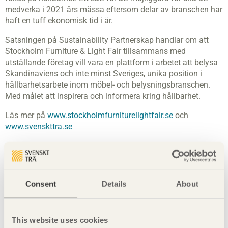
medverka i 2021 års mässa eftersom delar av branschen har
haft en tuff ekonomisk tid i år.
Satsningen på Sustainability Partnerskap handlar om att
Stockholm Furniture & Light Fair tillsammans med
utställande företag vill vara en plattform i arbetet att belysa
Skandinaviens och inte minst Sveriges, unika position i
hållbarhetsarbete inom möbel- och belysningsbranschen.
Med målet att inspirera och informera kring hållbarhet.
Läs mer på
www.stockholmfurniturelightfair.se
och
www.svenskttra.se
Läs pressmeddelandet på Svenskt Träs webbplats
här
.
Nyckelord
Consent
Details
About
arkitektur
bygg i trä
Cecilia Nyberg
This website uses cookies