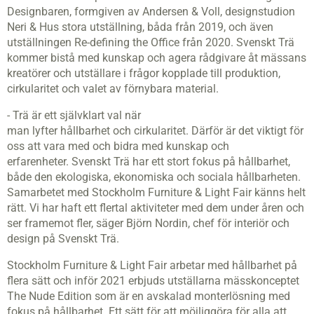
Designbaren, formgiven av Andersen & Voll, designstudion
Neri & Hus stora utställning, båda från 2019, och även
utställningen Re-defining the Office från 2020. Svenskt Trä
kommer bistå med kunskap och agera rådgivare åt mässans
kreatörer och utställare i frågor kopplade till produktion,
cirkularitet och valet av förnybara material.
- Trä är ett självklart val när
man lyfter hållbarhet och cirkularitet. Därför är det viktigt för
oss att vara med och bidra med kunskap och
erfarenheter. Svenskt Trä har ett stort fokus på hållbarhet,
både den ekologiska, ekonomiska och sociala hållbarheten.
Samarbetet med Stockholm Furniture & Light Fair känns helt
rätt. Vi har haft ett flertal aktiviteter med dem under åren och
ser framemot fler, säger Björn Nordin, chef för interiör och
design på Svenskt Trä.
Stockholm Furniture & Light Fair arbetar med hållbarhet på
flera sätt och inför 2021 erbjuds utställarna mässkonceptet
The Nude Edition som är en avskalad monterlösning med
fokus på hållbarhet. Ett sätt för att möjliggöra för alla att