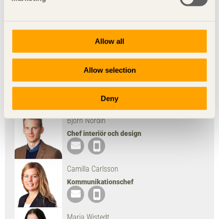
Anderssen & Voll med
material från Svenskt
Träs medlemsföretag.
Allow all
Fotograf G. Kaiser
Ladda ned bild
Allow selection
Deny
Presskontakt
Björn Nordin
Chef interiör och design
Camilla Carlsson
Kommunikationschef
Maria Wistedt