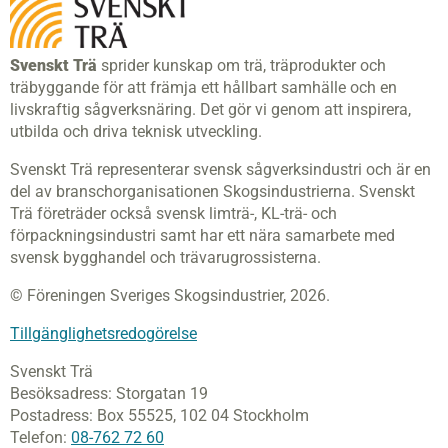
Svenskt Trä
sprider kunskap om trä, träprodukter och
träbyggande för att främja ett hållbart samhälle och en
livskraftig sågverksnäring. Det gör vi genom att inspirera,
utbilda och driva teknisk utveckling.
Svenskt Trä representerar svensk sågverksindustri och är en
del av branschorganisationen Skogsindustrierna. Svenskt
Trä företräder också svensk limträ-, KL-trä- och
förpackningsindustri samt har ett nära samarbete med
svensk bygghandel och trävarugrossisterna.
© Föreningen Sveriges Skogsindustrier, 2026.
Tillgänglighetsredogörelse
Svenskt Trä
Besöksadress:
Storgatan 19
Postadress:
Box 55525,
102 04 Stockholm
Telefon:
08-762 72 60