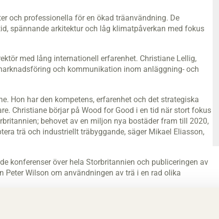
er och professionella för en ökad träanvändning. De
tid, spännande arkitektur och låg klimatpåverkan med fokus
tör med lång internationell erfarenhet. Christiane Lellig,
d marknadsföring och kommunikation inom anläggning- och
ane. Hon har den kompetens, erfarenhet och det strategiska
e. Christiane börjar på Wood for Good i en tid när stort fokus
torbritannien; behovet av en miljon nya bostäder fram till 2020,
tera trä och industriellt träbyggande, säger Mikael Eliasson,
de konferenser över hela Storbritannien och publiceringen av
 Peter Wilson om användningen av trä i en rad olika
 och Confor (brittiska sågverken). Dess finansiering kommer
 företag inom den brittiska träindustrin samt Forestry