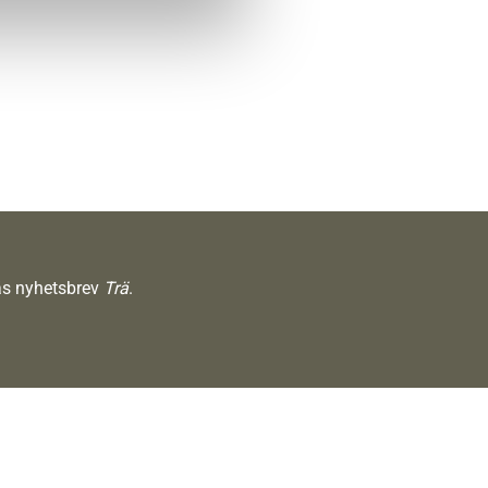
räs nyhetsbrev
Trä
.