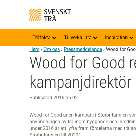
Träfakta
Tillverka i trä
Inspiration
Hem
›
Om oss
›
Pressmeddelande
›
Wood for Good
Wood for Good re
kampanjdirektör
Publicerad 2016-05-02
Wood for Good är en kampanj i Storbritannien som
användningen av trä inom byggande och inredning
under 2016 är att lyfta fram fördelarna med trä 
Storbritannien till 2020”.