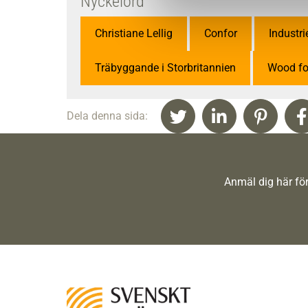
Nyckelord
Christiane Lellig
Confor
Industri
Träbyggande i Storbritannien
Wood fo
Dela denna sida:
Anmäl dig här för