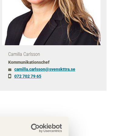
Camilla Carlsson
Kommunikationschef
camilla
.carlsson
@svenskttra
.se
072 702 79 65