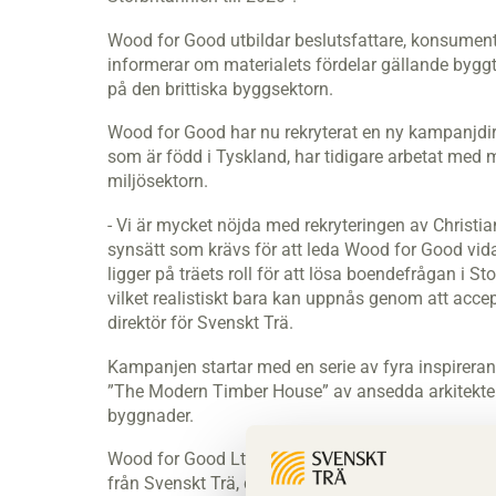
Wood for Good utbildar beslutsfattare, konsument
informerar om materialets fördelar gällande bygg
på den brittiska byggsektorn.
Wood for Good har nu rekryterat en ny kampanjdirek
som är född i Tyskland, har tidigare arbetat me
miljösektorn.
- Vi är mycket nöjda med rekryteringen av Christi
synsätt som krävs för att leda Wood for Good vidar
ligger på träets roll för att lösa boendefrågan i S
vilket realistiskt bara kan uppnås genom att accep
direktör för Svenskt Trä.
Kampanjen startar med en serie av fyra inspireran
”The Modern Timber House” av ansedda arkitekten
byggnader.
Wood for Good Ltd. ägs gemensamt av Svenskt Trä
från Svenskt Trä, de brittiska sågverken samt från