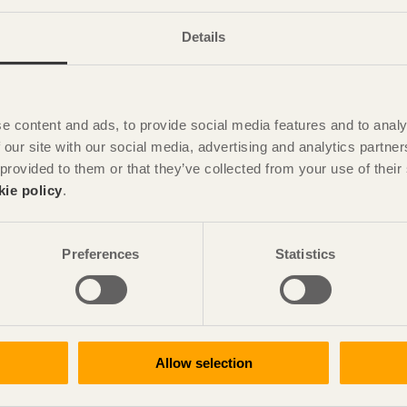
Details
egat i framkant vad avser bland annat att lyfta fram trä i
en även betonat de ekonomiska och samhälleliga fördelarna
rivs också ett omfattande fortbildningsprogram och
e content and ads, to provide social media features and to analy
 our site with our social media, advertising and analytics partn
 provided to them or that they’ve collected from your use of the
kie policy
.
Preferences
Statistics
skt Trä
Allow selection