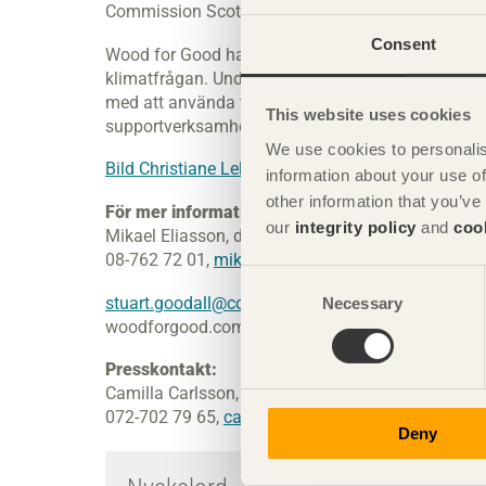
Commission Scotland.
Consent
Wood for Good har under de år kampanjen drivits l
klimatfrågan. Under de senaste åren har kampanj
med att använda trä. Inom ramen för kampanjen d
This website uses cookies
supportverksamhet.
We use cookies to personalis
Bild Christiane Lellig
information about your use of
other information that you’ve
För mer information:
our
integrity policy
and
coo
Mikael Eliasson, direktör Svenskt Trä
08-762 72 01,
mikael.eliasson@svenskttra.se
Consent
stuart.goodall@confor.org.uk
Necessary
Selection
woodforgood.com
Presskontakt:
Camilla Carlsson, kommunikationsansvarig, Sven
072-702 79 65,
camilla.carlsson@svenskttra.se
Deny