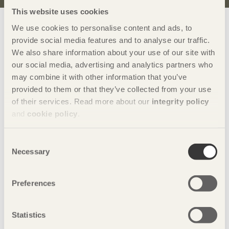
This website uses cookies
Visa sajtkarta
We use cookies to personalise content and ads, to
provide social media features and to analyse our traffic.
We also share information about your use of our site with
our social media, advertising and analytics partners who
Svenskt Trä
sprider kunskap om trä, träprodukter och
may combine it with other information that you’ve
träbyggande för att främja ett hållbart samhälle och en
provided to them or that they’ve collected from your use
livskraftig sågverksnäring. Det gör vi genom att inspirera,
of their services. Read more about our
integrity policy
utbilda och driva teknisk utveckling.
and
cookie policy
.
Svenskt Trä representerar svensk sågverksindustri och är en
del av branschorganisationen Skogsindustrierna. Svenskt
Consent
Trä företräder också svensk limträ-, KL-trä- och
Necessary
Selection
förpackningsindustri samt har ett nära samarbete med
svensk bygghandel och trävarugrossisterna.
Preferences
© Föreningen Sveriges Skogsindustrier, 2026.
Tillgänglighetsredogörelse
Statistics
Svenskt Trä