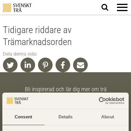
Sök
på
webbplatsen
Tidigare riddare av
Trämarknadsorden
Dela denna sida:
Bli inspirerad och lär dig mer om trä
Anmäl dig här för att få information om publikationer,
seminarier och Svenskt Träs nyhetsbrev
Trä
.
Consent
Details
About
Anmäl dig för att få inspiration