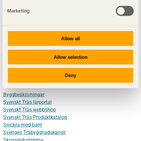
Besöksadress:
Storgatan 19
Marketing
Postadress:
Box 55525,
102 04 Stockholm
Telefon:
08-762 72 60
Kontakta oss
Allow all
Ansvarig utgivare:
Lisa Alexandersson
Allow selection
Följ Svenskt Trä
Deny
Fler siter från oss
Byggbeskrivningar
Svenskt Träs lärportal
Svenskt Träs webbshop
Svenskt Träs Produktkatalog
Snickra med barn
Sveriges Träbyggnadskansli
Skogsindustrierna