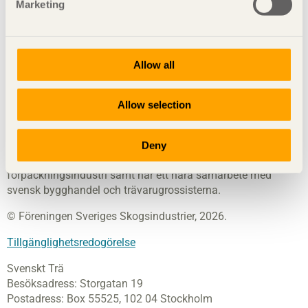
Marketing
Svenskt Trä
sprider kunskap om trä, träprodukter och
Allow all
träbyggande för att främja ett hållbart samhälle och en
livskraftig sågverksnäring. Det gör vi genom att inspirera,
utbilda och driva teknisk utveckling.
Allow selection
Svenskt Trä representerar svensk sågverksindustri och är en
del av branschorganisationen Skogsindustrierna. Svenskt
Deny
Trä företräder också svensk limträ-, KL-trä- och
förpackningsindustri samt har ett nära samarbete med
svensk bygghandel och trävarugrossisterna.
© Föreningen Sveriges Skogsindustrier, 2026.
Tillgänglighetsredogörelse
Svenskt Trä
Besöksadress:
Storgatan 19
Postadress:
Box 55525,
102 04 Stockholm