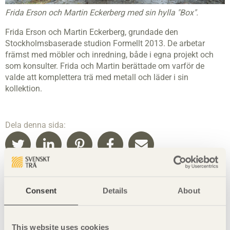
Frida Erson och Martin Eckerberg med sin hylla "Box".
Frida Erson och Martin Eckerberg, grundade den
Stockholmsbaserade studion Formellt 2013. De arbetar
främst med möbler och inredning, både i egna projekt och
som konsulter. Frida och Martin berättade om varför de
valde att komplettera trä med metall och läder i sin
kollektion.
Dela denna sida:
Läs mer
Consent
Details
About
Designerna inspirerade kinesiska möbeldesigners på
ett seminarium ordnat av Svenskt Trä.
Här kan du läsa
pressmeddelandet
.
This website uses cookies