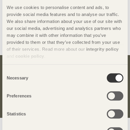
Se de svenska designerna som deltog i
We use cookies to personalise content and ads, to
seminariet
provide social media features and to analyse our traffic.
We also share information about your use of our site with
Jens Fager
our social media, advertising and analytics partners who
Julia Gamborg Nielsen
may combine it with other information that you’ve
Erik Lith
provided to them or that they’ve collected from your use
Fredrik Paulsen
of their services. Read more about our
integrity policy
and
cookie policy
.
Bli inspirerad och lär dig mer om trä
Consent
Necessary
Selection
Anmäl dig här för att få information om publikationer,
seminarier och Svenskt Träs nyhetsbrev
Trä
.
Preferences
Anmäl dig för att få inspiration
Statistics
Visa sajtkarta