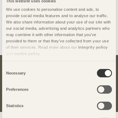
This website uses cookies
Feipeng
Free-Kingdom
We use cookies to personalise content and ads, to
Hongqi
provide social media features and to analyse our traffic.
Huari
We also share information about your use of our site with
Kintinto
our social media, advertising and analytics partners who
Sampo
may combine it with other information that you’ve
XBN
provided to them or that they’ve collected from your use
XYM
of their services. Read more about our
integrity policy
and
cookie policy
.
Consent
Bli inspirerad och lär dig mer om trä
Necessary
Selection
Anmäl dig här för att få information om publikationer,
seminarier och Svenskt Träs nyhetsbrev
Trä
.
Preferences
Anmäl dig för att få inspiration
Statistics