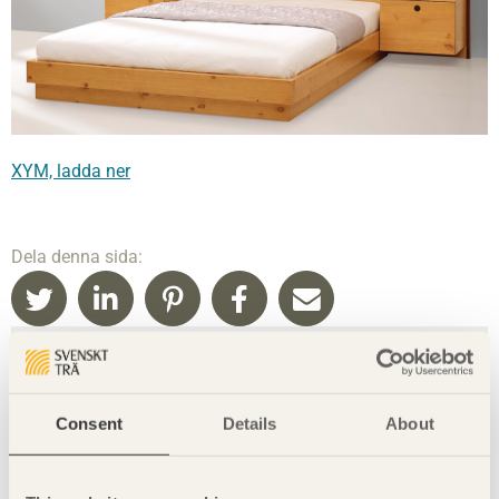
XYM, ladda ner
Dela denna sida:
Läs mer
Här kan du läsa hela
pressmeddelandet
.
Consent
Details
About
Se de andra möbelföretagens möbler
Dushi