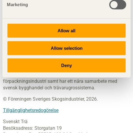
Visa sajtkarta
Marketing
Svenskt Trä
sprider kunskap om trä, träprodukter och
Allow all
träbyggande för att främja ett hållbart samhälle och en
livskraftig sågverksnäring. Det gör vi genom att inspirera,
Allow selection
utbilda och driva teknisk utveckling.
Svenskt Trä representerar svensk sågverksindustri och är en
Deny
del av branschorganisationen Skogsindustrierna. Svenskt
Trä företräder också svensk limträ-, KL-trä- och
förpackningsindustri samt har ett nära samarbete med
svensk bygghandel och trävarugrossisterna.
© Föreningen Sveriges Skogsindustrier, 2026.
Tillgänglighetsredogörelse
Svenskt Trä
Besöksadress:
Storgatan 19