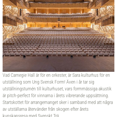
Vad Carnegie Hall är för en orkester, är Sara kulturhus för en
utställning som Ung Svensk Form! Även i år tar sig
utställningsturnén till kulturhuset, vars formmässiga akustik
är pitch-perfect för vinnarna i årets vibrerande uppsättning.
Startskottet för arrangemanget sker i samband med att några
av utställarna återvänder från skogen efter årets
kunskapsresa med Svenskt Trä.