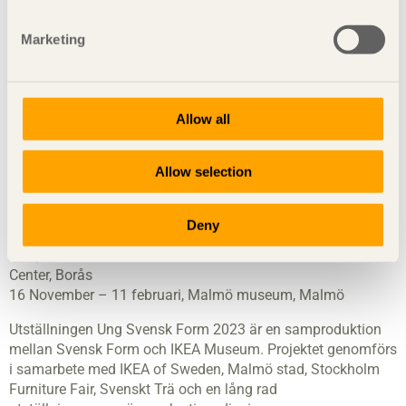
Laura Kjaer med sitt verk Superficial, foto: Fredrik Sandin Carlson.
Marketing
Turné 2023
Allow all
Efter utställningsperioden på Sara kulturhus åker Ung
Svensk Form 2023 vidare på sin turné. Se hela turnéplanen
nedan.
Allow selection
7 – 11 februari, Stockholm Furniture Fair / Greenhouse
2 mars – 16 april, IKEA Museum, Älmhult
Deny
26 maj – 4 juni, Sara kulturhus, Skellefteå
2 september – 5 november, Textilmuseet, Textile Fashion
Center, Borås
16 November – 11 februari, Malmö museum, Malmö
Utställningen Ung Svensk Form 2023 är en samproduktion
mellan Svensk Form och IKEA Museum. Projektet genomförs
i samarbete med IKEA of Sweden, Malmö stad, Stockholm
Furniture Fair, Svenskt Trä och en lång rad