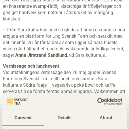
en knastrande svamp-fåtölj, klatschiga linfröoljefärger och
gediget hantverk som bottnar i återbruket av mångårig
kunskap.
– Från Sara kulturhus är vi så glada att ännu en gång kunna
erbjuda en plattform för Ung Svensk Form och särskilt med
det innehåll vi i år får ta del av som ligger så nära husets
vision där hållbarhet mod och nyskapande är tydliga ledord,
säger
Anna Jirstrand Sandlund
, vd Sara kulturhus.
Vernissage och lunchevent
Vid utställningens vernissage den 26 maj bjuder Svensk
Form och Svenskt Trä in till lunch och samtal i Sara
kulturhus Södra foajé – vegetarisk poké bowl och kaffe
serveras till de första femtio anmälningarna. Välkommen att
lyssna till stipendiaternas reflektioner från Kunskapsresan
tillsammans med Anna Jirstrand Sandlund, vd Sara
kulturhus och moderator Björn Nordin, chef för arkitektur och
design på Svenskt Trä. Efter samtalet fortsätter vi in till
Consent
Details
About
utställningen för enskilda presentationer och guidad