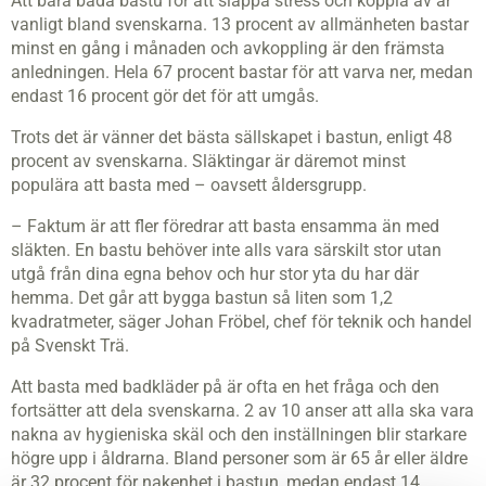
Att bara bada bastu för att släppa stress och koppla av är
vanligt bland svenskarna. 13 procent av allmänheten bastar
minst en gång i månaden och avkoppling är den främsta
anledningen. Hela 67 procent bastar för att varva ner, medan
endast 16 procent gör det för att umgås.
Trots det är vänner det bästa sällskapet i bastun, enligt 48
procent av svenskarna. Släktingar är däremot minst
populära att basta med – oavsett åldersgrupp.
– Faktum är att fler föredrar att basta ensamma än med
släkten. En bastu behöver inte alls vara särskilt stor utan
utgå från dina egna behov och hur stor yta du har där
hemma. Det går att bygga bastun så liten som 1,2
kvadratmeter, säger Johan Fröbel, chef för teknik och handel
på Svenskt Trä.
Att basta med badkläder på är ofta en het fråga och den
fortsätter att dela svenskarna. 2 av 10 anser att alla ska vara
nakna av hygieniska skäl och den inställningen blir starkare
högre upp i åldrarna. Bland personer som är 65 år eller äldre
är 32 procent för nakenhet i bastun, medan endast 14