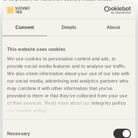
procent av 16–29-åringarna instämmer.
– Det är intressant att det finns generationsskillnader och vi
ser även skillnad geografiskt. Södra Sverige sticker ut – det
Consent
Details
About
är området där flest anser att alla ska vara nakna i bastun.
För att inte bränna sig på lavarna är det viktigt att välja rätt
träslag. Vi rekommenderar gran, asp och alm, som har låg
This website uses cookies
densitet och inte leder lika mycket värme som exempelvis
furu, säger Johan Fröbel.
We use cookies to personalise content and ads, to
provide social media features and to analyse our traffic.
Bara två av tio svenskar har tillgång till en egen bastu, men
We also share information about your use of our site with
många fler drömmer om en. Önskan om en egen sauna är
our social media, advertising and analytics partners who
högre hos män än hos kvinnor.
may combine it with other information that you’ve
– Intresset för att bygga en egen bastu har växt med
provided to them or that they’ve collected from your use
bastufebern som brett ut sig efter Melodifestivalen och allt
of their services. Read more about our
integrity policy
fler laddar ner vår byggbeskrivning. Det är absolut en dröm
and
cookie policy
.
som går att förverkliga, vi är ofta mer händiga än vi tror,
säger Johan Fröbel på Svenskt Trä.
Consent
Necessary
Selection
Ta del av undersökningen om svenskarnas bastuvanor