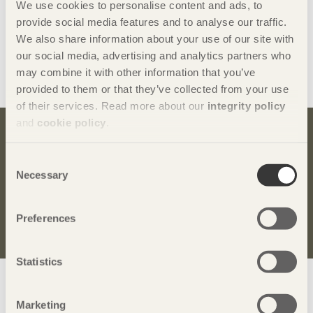
We use cookies to personalise content and ads, to
Svensk Trä arrangerar en rad aktiviteter på Stockholm
provide social media features and to analyse our traffic.
Furniture Fair där den gemensamma nämnaren är att skapa
We also share information about your use of our site with
förutsättningar för en långsiktigt hållbar möbel- och
our social media, advertising and analytics partners who
inredningsbransch – genom ökad dialog och kunskap.
may combine it with other information that you’ve
Välkomna!
provided to them or that they’ve collected from your use
of their services. Read more about our
integrity policy
and
cookie policy
.
Bli inspirerad och lär dig mer om trä
Consent
Anmäl dig här för att få information om publikationer,
Necessary
Selection
seminarier och Svenskt Träs nyhetsbrev
Trä
.
Preferences
Anmäl dig för att få inspiration
Statistics
Visa sajtkarta
Marketing