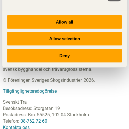
Svenskt Trä
sprider kunskap om trä, träprodukter och
träbyggande för att främja ett hållbart samhälle och en
Allow all
livskraftig sågverksnäring. Det gör vi genom att inspirera,
utbilda och driva teknisk utveckling.
Allow selection
Svenskt Trä representerar svensk sågverksindustri och är en
del av branschorganisationen Skogsindustrierna. Svenskt
Deny
Trä företräder också svensk limträ-, KL-trä- och
förpackningsindustri samt har ett nära samarbete med
svensk bygghandel och trävarugrossisterna.
© Föreningen Sveriges Skogsindustrier, 2026.
Tillgänglighetsredogörelse
Svenskt Trä
Besöksadress:
Storgatan 19
Postadress:
Box 55525,
102 04 Stockholm
Telefon:
08-762 72 60
Kontakta oss