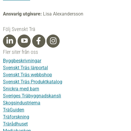
Ansvarig utgivare:
Lisa Alexandersson
Följ Svenskt Trä
Fler siter från oss
Byggbeskrivningar
Svenskt Träs lärportal
Svenskt Träs webbshop
Svenskt Träs Produktkatalog
Snickra med barn
Sveriges Träbyggnadskansli
Skogsindustrierna
TräGuiden
Träforskning
Trärådhuset
Mediabanken