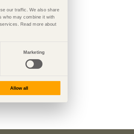
se our traffic. We also share
ers who may combine it with
ir services. Read more about
Marketing
Allow all