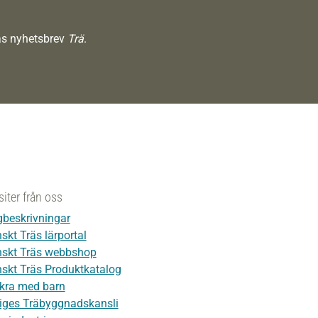
räs nyhetsbrev
Trä
.
siter från oss
beskrivningar
skt Träs lärportal
skt Träs webbshop
skt Träs Produktkatalog
kra med barn
iges Träbyggnadskansli