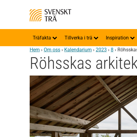
Träfakta
Tillverka i trä
Inspiration
Hem
›
Om oss
›
Kalendarium
›
2023
›
8
›
Röhsskas
Röhsskas arkite