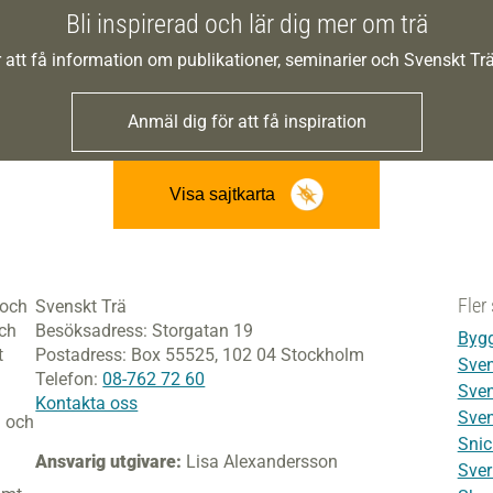
Bli inspirerad och lär dig mer om trä
 att få information om publikationer, seminarier och Svenskt T
Anmäl dig för att få inspiration
Visa sajtkarta
Fler 
 och
Svenskt Trä
och
Besöksadress:
Storgatan 19
Bygg
t
Postadress:
Box 55525,
102 04 Stockholm
Sven
Telefon:
08-762 72 60
Sven
Kontakta oss
Sven
i och
Snic
Ansvarig utgivare:
Lisa Alexandersson
Sver