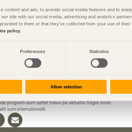
e content and ads, to provide social media features and to analy
unkten:
A-prat: Samtidens och framtidens träarkitektur.
 our site with our social media, advertising and analytics partn
en
, anordnas ett samtal i två delar med fokus på arkitektur i
 provided to them or that they’ve collected from your use of the
a arkitekturprojekt i trä, en andra del med fokus på framtida
kie policy
.
reras av Tove Dumon Wallsten, Sveriges Arkitekter och
Björn
Preferences
Statistics
skt Trä, Sveriges Arkitekter, RISE, Woodlife Sweden, Sveriges
er, Wahlström och Steijner arkitekter, FASAD, Axel Danhard,
gnklubben Biskopsgården, Walknet, Isabella Endre, Charlotta
o, Ellen Boman, Emil Westlin, Karin Sahlin, Daniel Johansson,
Allow selection
sen
nde program som sätter fokus på aktuella frågor inom
llt som internationellt.