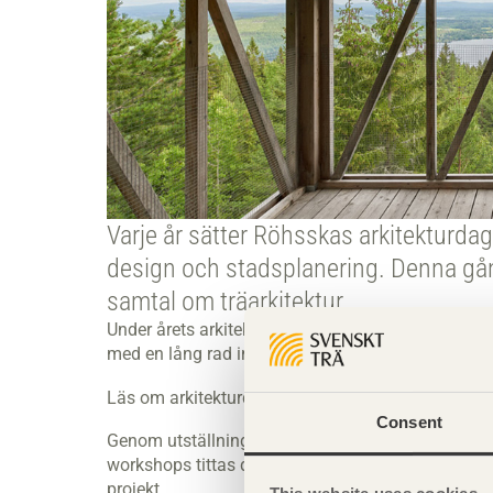
Varje år sätter Röhsskas arkitekturdag
design och stadsplanering. Denna gån
samtal om träarkitektur.
Under årets arkitekturdagar den 24–27 augusti v
med en lång rad inbjudna aktörer från olika fält.
Läs om arkitekturdagarna med dess utställninga
Consent
Genom utställningar, snickeri, panelsamtal, kerami
workshops tittas det närmare på arkitektur och livs
projekt.