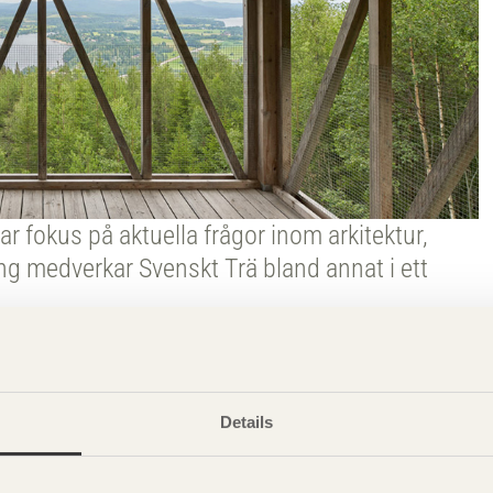
ar fokus på aktuella frågor inom arkitektur,
g medverkar Svenskt Trä bland annat i ett
rider och vänder man på hållbarhetsbegreppet tillsammans
r och program
här
.
Details
k, presentationer, korgvävning, vandringar, modeller och
miljö, kopplat till material och kulturarv i både små och stora