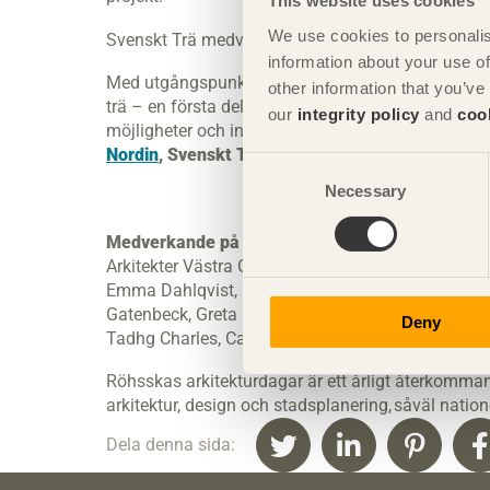
This website uses cookies
We use cookies to personalis
Svenskt Trä medverkar bland annat på programp
information about your use of
Med utgångspunkt i utställningen
Woodlife Swed
other information that you’ve
trä – en första del med presentation av tre samtid
our
integrity policy
and
coo
möjligheter och innovation. Programpunkten mode
Nordin
, Svenskt Trä
.
Consent
Necessary
Selection
Medverkande på Röhsskas arkitekturdagar:
Sven
Arkitekter Västra Götaland, Modvion, Kaka arkitekt
Emma Dahlqvist, Finn Ahlgren, Prototyp Gbg, Desi
Gatenbeck, Greta Faxberg, Jessica Lundin, Pia Pal
Deny
Tadhg Charles, Camilla Erlandsson, Axel Christen
Röhsskas arkitekturdagar är ett årligt återkomma
arkitektur, design och stadsplanering, såväl natione
Dela denna sida: