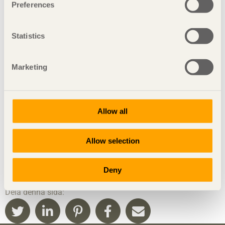
Preferences
Träbyggnadsindustrin
träindustrin
Statistics
Trämarknaden i Karlstad
Marketing
Trävarumarknadsdebatt
Allow all
Presskontakt
Camilla Carlsson
Allow selection
Kommunikationschef
Deny
Dela denna sida: