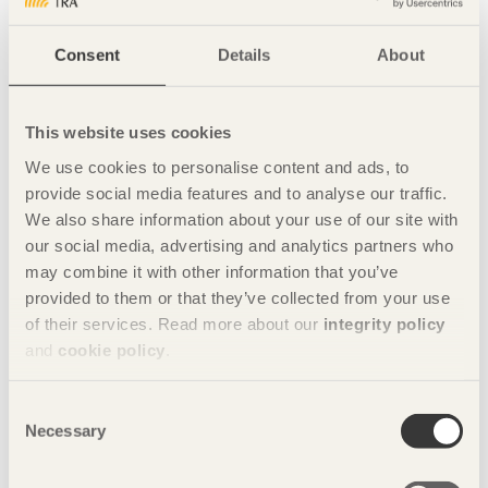
Om Trämarknaden i Karlstad
Bilder Trämarknaden i Karlstad 2015
Consent
Details
About
För mer information:
Mikael Eliasson, direktör Svenskt Trä
08-762 72 01
This website uses cookies
mikael.eliasson@svenskttra.se
We use cookies to personalise content and ads, to
Presskontakt:
provide social media features and to analyse our traffic.
Camilla Carlsson, kommunikationsansvarig, Svenskt Trä
We also share information about your use of our site with
Tel 072-702 79 65
our social media, advertising and analytics partners who
camilla.carlsson@svenskttra.se
may combine it with other information that you’ve
provided to them or that they’ve collected from your use
of their services. Read more about our
integrity policy
Nyckelord
and
cookie policy
.
Bygg med trä
Mikael Eliasson
Consent
Necessary
Susanne Rudenstam
Svenska sågverk
Selection
Svenskt skogsbruk
Svenskt Trä