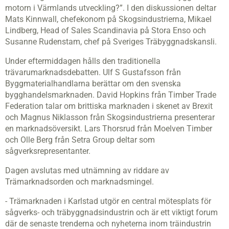
motorn i Värmlands utveckling?”. I den diskussionen deltar
Mats Kinnwall, chefekonom på Skogsindustrierna, Mikael
Lindberg, Head of Sales Scandinavia på Stora Enso och
Susanne Rudenstam, chef på Sveriges Träbyggnadskansli.
Under eftermiddagen hålls den traditionella
trävarumarknadsdebatten. Ulf S Gustafsson från
Byggmaterialhandlarna berättar om den svenska
bygghandelsmarknaden. David Hopkins från Timber Trade
Federation talar om brittiska marknaden i skenet av Brexit
och Magnus Niklasson från Skogsindustrierna presenterar
en marknadsöversikt. Lars Thorsrud från Moelven Timber
och Olle Berg från Setra Group deltar som
sågverksrepresentanter.
Dagen avslutas med utnämning av riddare av
Trämarknadsorden och marknadsmingel.
- Trämarknaden i Karlstad utgör en central mötesplats för
sågverks- och träbyggnadsindustrin och är ett viktigt forum
där de senaste trenderna och nyheterna inom träindustrin