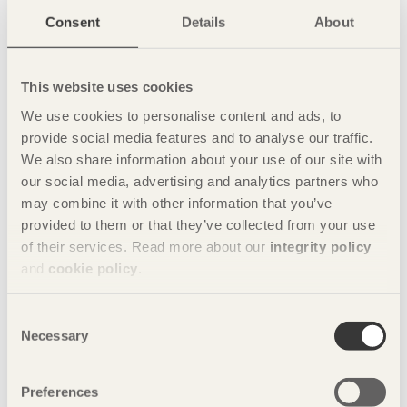
Leopold Pretzel och Klara Bolin
Consent
Details
About
Exempelvärde – En lågmäld transformation
Alexander Mihel
This website uses cookies
Läs mer om vinnarna och deras projekt på svenskttra.se
We use cookies to personalise content and ads, to
provide social media features and to analyse our traffic.
Nyckelord
We also share information about your use of our site with
our social media, advertising and analytics partners who
may combine it with other information that you’ve
arkitektur
trä
hållbarhet
Stipendierna delades ut
provided to them or that they’ve collected from your use
av Svensk Form och
of their services. Read more about our
integrity policy
stipendium
innovation
Svenskt Trä på Moderna
and
cookie policy
.
Museet den 2 februari.
Från vänster: Björn
ung svensk form
träbyggande
Nordin, vd Svensk Form,
Consent
Anki Frécon och
Necessary
Selection
Alexander Nyberg från
Bilder
Svenskt Trä, Oskar
Preferences
Nesset Mattsson, Louise