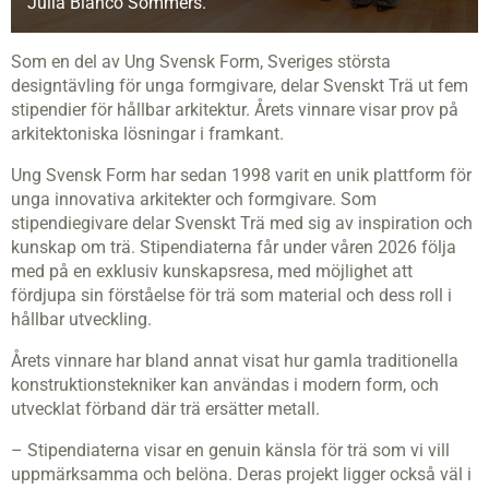
Julia Bianco Sommers.
Som en del av Ung Svensk Form, Sveriges största
designtävling för unga formgivare, delar Svenskt Trä ut fem
stipendier för hållbar arkitektur. Årets vinnare visar prov på
arkitektoniska lösningar i framkant.
Ung Svensk Form har sedan 1998 varit en unik plattform för
unga innovativa arkitekter och formgivare. Som
stipendiegivare delar Svenskt Trä med sig av inspiration och
kunskap om trä. Stipendiaterna får under våren 2026 följa
med på en exklusiv kunskapsresa, med möjlighet att
fördjupa sin förståelse för trä som material och dess roll i
hållbar utveckling.
Årets vinnare har bland annat visat hur gamla traditionella
konstruktionstekniker kan användas i modern form, och
utvecklat förband där trä ersätter metall.
– Stipendiaterna visar en genuin känsla för trä som vi vill
uppmärksamma och belöna. Deras projekt ligger också väl i