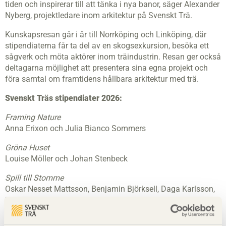
tiden och inspirerar till att tänka i nya banor, säger Alexander
Nyberg, projektledare inom arkitektur på Svenskt Trä.
Kunskapsresan går i år till Norrköping och Linköping, där
stipendiaterna får ta del av en skogsexkursion, besöka ett
sågverk och möta aktörer inom träindustrin. Resan ger också
deltagarna möjlighet att presentera sina egna projekt och
föra samtal om framtidens hållbara arkitektur med trä.
Svenskt Träs stipendiater 2026:
Framing Nature
Anna Erixon och Julia Bianco Sommers
Gröna Huset
Louise Möller och Johan Stenbeck
Spill till Stomme
Oskar Nesset Mattsson, Benjamin Björksell, Daga Karlsson,
Hanna Bergqvist och Helge Berntsson
Islandsberg – The site of a lighthouse