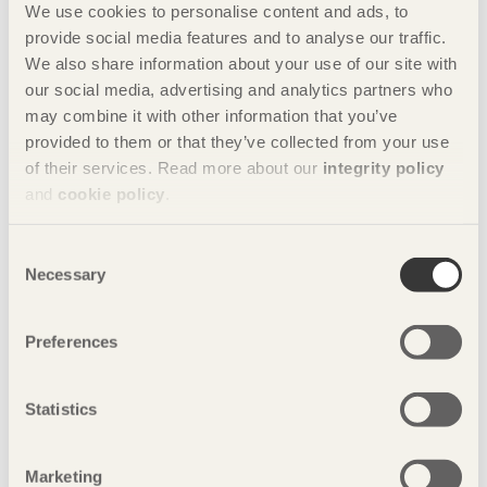
Tel 070-289 79 68 ,
johan.frobel@svenskttra.se
We use cookies to personalise content and ads, to
provide social media features and to analyse our traffic.
Presskontakt:
We also share information about your use of our site with
Camilla Carlsson, kommunikationsansvarig, Svenskt Trä
our social media, advertising and analytics partners who
Tel 072-702 79 65,
camilla.carlsson@svenskttra.se
may combine it with other information that you’ve
provided to them or that they’ve collected from your use
of their services. Read more about our
integrity policy
and
cookie policy
.
Nyckelord
Consent
brandsäkerhet
Brandsäkert träbyggande
Necessary
Selection
försäljningsrekord
Johan Fröbel
Preferences
klimat
Konstruktionsmaterial
limträ
Statistics
Limträbyggande
limträhandbok del 4
Limträkonstruktion
Limträproducenter
Marketing