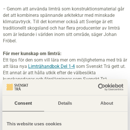
− Genom att använda limträ som konstruktionsmaterial går
det att kombinera spännande arkitektur med minskade
klimatavtryck. Till det kommer också att Sverige är ett
traditionellt skogsland och har flera producenter av limträ
som är ledande i världen inom sitt område, säger Johan
Fröbel.
För mer kunskap om limträ:
Ett tips för den som vill lära mer om möjligheterna med trä är
att läsa nya
Limträhandbok Del 1-4
som Svenskt Trä gett ut.
Ett annat är att hålla utkik efter de välbesökta
kunskapsdagar och föreläsningar som Svenskt Trä
arrangerar.
Om limträ
–
http://www.svenskttra.se/om-tra/om-limtra/
Consent
Details
About
Till pressmeddelandet
För mer information:
This website uses cookies
Johan Fröbel, chef teknik och distribution, Svenskt Trä