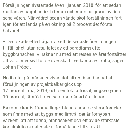
Försäljningen rivstartade även i januari 2018, för att sedan
mattas av något under februari och mars på grund av den
sena våren. När vädret sedan vände sköt försäljningen fart
igen för att landa på en ökning på 2 procent det första
halvåret.
− Den ökade efterfrågan vi sett de senaste åren är ingen
tillfällighet, utan resultatet av ett paradigmskifte i
byggbranschen. Vi räknar nu med att resten av året fortsätter
att vara intensivt för de svenska tillverkarna av limträ, säger
Johan Fröbel.
Nedbrutet på månader visar statistiken bland annat att
försäljningen av projektbalkar gick upp
17 procent i maj 2018, och den totala försäljningsvolymen
10 procent, jämfört med samma månad året innan.
Bakom rekordsiffrorna ligger bland annat de stora fördelar
som finns med att bygga med limträ: det är förnybart,
vackert, lätt att forma, brandsäkert och ett av de starkaste
konstruktionsmaterialen i förhållande till sin vikt.