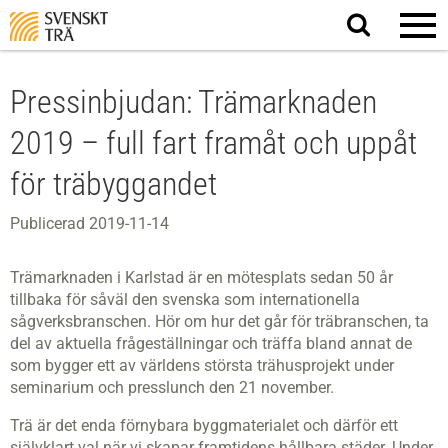
Sök
på
webbplatsen
Pressinbjudan: Trämarknaden
2019 – full fart framåt och uppåt
för träbyggandet
Publicerad 2019-11-14
Trämarknaden i Karlstad är en mötesplats sedan 50 år
tillbaka för såväl den svenska som internationella
sågverksbranschen. Hör om hur det går för träbranschen, ta
del av aktuella frågeställningar och träffa bland annat de
som bygger ett av världens största trähusprojekt under
seminarium och presslunch den 21 november.
Trä är det enda förnybara byggmaterialet och därför ett
självklart val när vi skapar framtidens hållbara städer. Under