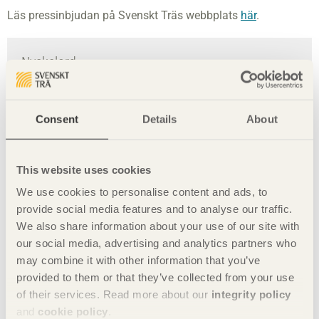
Läs pressinbjudan på Svenskt Träs webbplats
här
.
Nyckelord
bygg i trä
marknad
Mathias Fridholm
Consent
Details
About
Svenskt Trä
trä
träbyggande
träbyggindustrin
trämarknaden 2019
This website uses cookies
We use cookies to personalise content and ads, to
Trämarknaden i Karlstad
trämarknden
provide social media features and to analyse our traffic.
We also share information about your use of our site with
our social media, advertising and analytics partners who
Presskontakt
may combine it with other information that you’ve
provided to them or that they’ve collected from your use
Camilla Carlsson
of their services. Read more about our
integrity policy
Kommunikationschef
and
cookie policy
.