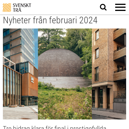
Sök
på
webbplatsen
Nyheter från februari 2024
Tre bidrag klara för final i prestigefyllda