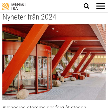
Sök
på
webbplatsen
Nyheter från 2024
Avancerad stomme ger färg åt staden