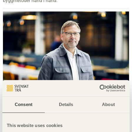
byggmetoder hand i hand.
Consent
Details
About
Så utvecklar träbranschen robusta lösningar
för egendomsskydd
This website uses cookies