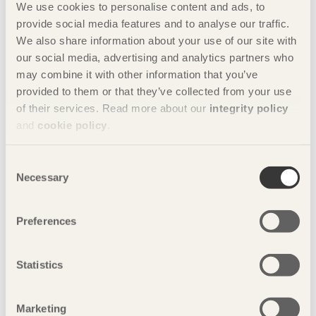
INTERVJU Vid några tillfällen har bränder i trähus
We use cookies to personalise content and ads, to
uppmärksammats i media. Träbyggindustrin arbetar
provide social media features and to analyse our traffic.
ständigt med utveckling och förbättring kring denna fråga.
We also share information about your use of our site with
Ett viktigt område som branschen arbetar med just nu är
our social media, advertising and analytics partners who
utveckla robusta lösningar för egendomsskyddet i
may combine it with other information that you’ve
byggnader, det vill säga att förhindra att bränder sprider sig i
provided to them or that they’ve collected from your use
modulskarvar i byggnadens väggar.
of their services. Read more about our
integrity policy
and
cookie policy
.
Consent
Necessary
Selection
Preferences
Statistics
Marketing