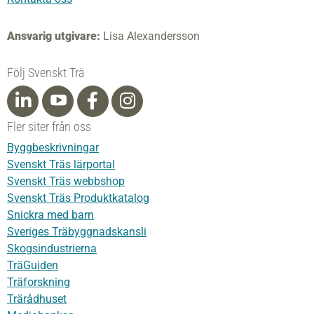
Ansvarig utgivare:
Lisa Alexandersson
Följ Svenskt Trä
Fler siter från oss
Byggbeskrivningar
Svenskt Träs lärportal
Svenskt Träs webbshop
Svenskt Träs Produktkatalog
Snickra med barn
Sveriges Träbyggnadskansli
Skogsindustrierna
TräGuiden
Träforskning
Trärådhuset