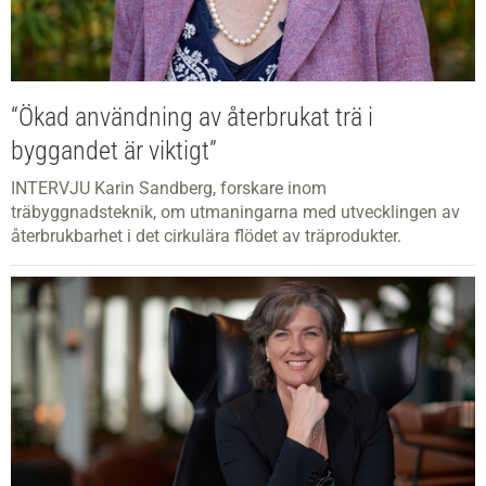
“Ökad användning av återbrukat trä i
byggandet är viktigt”
INTERVJU Karin Sandberg, forskare inom
träbyggnadsteknik, om utmaningarna med utvecklingen av
återbrukbarhet i det cirkulära flödet av träprodukter.