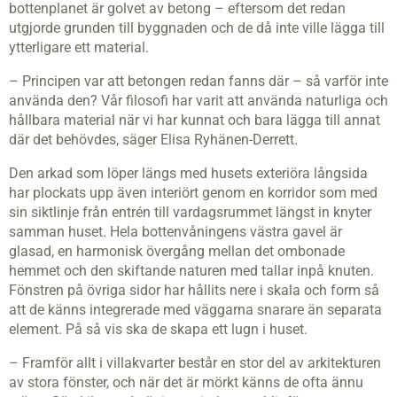
bottenplanet är golvet av betong – eftersom det redan
utgjorde grunden till byggnaden och de då inte ville lägga till
ytterligare ett material.
– Principen var att betongen redan fanns där – så varför inte
använda den? Vår filosofi har varit att använda naturliga och
hållbara material när vi har kunnat och bara lägga till annat
där det behövdes, säger Elisa Ryhänen-Derrett.
Den arkad som löper längs med husets exteriöra långsida
har plockats upp även interiört genom en korridor som med
sin siktlinje från entrén till vardagsrummet längst in knyter
samman huset. Hela bottenvåningens västra gavel är
glasad, en harmonisk övergång mellan det ombonade
hemmet och den skiftande naturen med tallar inpå knuten.
Fönstren på övriga sidor har hållits nere i skala och form så
att de känns integrerade med väggarna snarare än separata
element. På så vis ska de skapa ett lugn i huset.
– Framför allt i villakvarter består en stor del av arkitekturen
av stora fönster, och när det är mörkt känns de ofta ännu