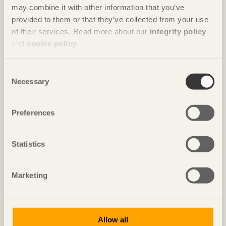
may combine it with other information that you’ve
provided to them or that they’ve collected from your use
of their services. Read more about our
integrity policy
and
cookie policy
.
Innovativt återbruk knyts ihop med en
Consent
naturnära färgpalett
Necessary
Selection
ARTIKEL Hållbarhet och återbruk har präglat
ombyggnaden av Naturskyddsföreningens kontor.
Preferences
Där har naturmaterialen fått en central roll, bland
annat i form av en trappa av trä som bidrar till den
goda akustiken.
Statistics
Marketing
Allow all