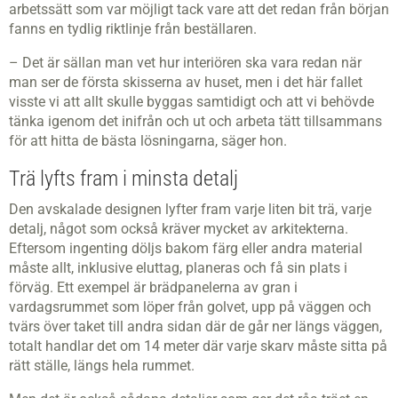
arbetssätt som var möjligt tack vare att det redan från början
fanns en tydlig riktlinje från beställaren.
– Det är sällan man vet hur interiören ska vara redan när
man ser de första skisserna av huset, men i det här fallet
visste vi att allt skulle byggas samtidigt och att vi behövde
tänka igenom det inifrån och ut och arbeta tätt tillsammans
för att hitta de bästa lösningarna, säger hon.
Trä lyfts fram i minsta detalj
Den avskalade designen lyfter fram varje liten bit trä, varje
detalj, något som också kräver mycket av arkitekterna.
Eftersom ingenting döljs bakom färg eller andra material
måste allt, inklusive eluttag, planeras och få sin plats i
förväg. Ett exempel är brädpanelerna av gran i
vardagsrummet som löper från golvet, upp på väggen och
tvärs över taket till andra sidan där de går ner längs väggen,
totalt handlar det om 14 meter där varje skarv måste sitta på
rätt ställe, längs hela rummet.