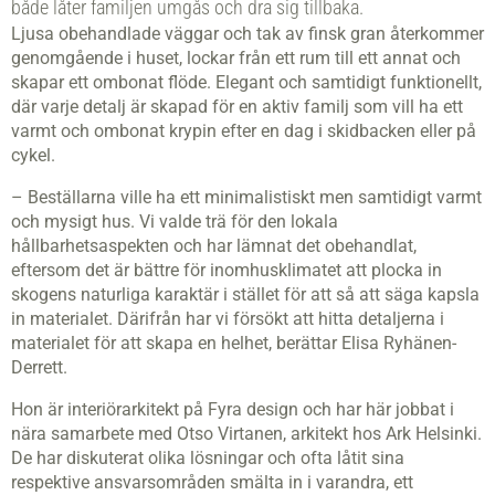
både låter familjen umgås och dra sig tillbaka.
Ljusa obehandlade väggar och tak av finsk gran återkommer
genomgående i huset, lockar från ett rum till ett annat och
skapar ett ombonat flöde. Elegant och samtidigt funktionellt,
där varje detalj är skapad för en aktiv familj som vill ha ett
varmt och ombonat krypin efter en dag i skidbacken eller på
cykel.
– Beställarna ville ha ett minimalistiskt men samtidigt varmt
och mysigt hus. Vi valde trä för den lokala
hållbarhetsaspekten och har lämnat det obehandlat,
eftersom det är bättre för inomhusklimatet att plocka in
skogens naturliga karaktär i stället för att så att säga kapsla
in materialet. Därifrån har vi försökt att hitta detaljerna i
materialet för att skapa en helhet, berättar Elisa Ryhänen-
Derrett.
Hon är interiörarkitekt på Fyra design och har här jobbat i
nära samarbete med Otso Virtanen, arkitekt hos Ark Helsinki.
De har diskuterat olika lösningar och ofta låtit sina
respektive ansvarsområden smälta in i varandra, ett