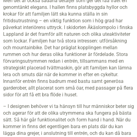
Men det är också sådana detaljer som ger det råa träet en
genomtänkt elegans. I hallen finns platsbyggda hyllor och
krokar för att familjen lätt ska kunna ställa in sin
fritidsutrustning – en viktig funktion som i hög grad har
påverkat interiörens uttryck. I skidorten Äkäslompolo i finska
Lappland är det framför allt naturen och olika uteaktiviteter
som lockar. Familjen har två stora intressen: utförsåkning
och mountainbike. Det har präglat kopplingen mellan
rummen och hur deras olika funktioner är fördelade. Stora
förvaringsutrymmen redan i entrén, tillsammans med en
strategiskt placerad tvättmaskin, gör att familjen kan lämna
lera och smuts där när de kommer in efter en cykeltur.
Innanför entrén finns badrum med bastu samt generösa
garderober, allt placerat som små öar, med passager på flera
sidor för att få ett bra flöde i huset.
– I designen behöver vi ta hänsyn till hur människor beter sig
och agerar för att de olika utrymmena ska fungera på bästa
sätt. Så här går funktionalitet och form hand i hand. När du
kommer in finns det egentligen bara en plats där du kan
lägga dina grejer, i anslutning till entrén, och du kan då bara