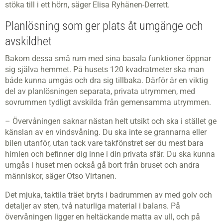
stöka till i ett hörn, säger Elisa Ryhänen-Derrett.
Planlösning som ger plats åt umgänge och
avskildhet
Bakom dessa små rum med sina basala funktioner öppnar
sig själva hemmet. På husets 120 kvadratmeter ska man
både kunna umgås och dra sig tillbaka. Därför är en viktig
del av planlösningen separata, privata utrymmen, med
sovrummen tydligt avskilda från gemensamma utrymmen.
– Övervåningen saknar nästan helt utsikt och ska i stället ge
känslan av en vindsvåning. Du ska inte se grannarna eller
bilen utanför, utan tack vare takfönstret ser du mest bara
himlen och befinner dig inne i din privata sfär. Du ska kunna
umgås i huset men också gå bort från bruset och andra
människor, säger Otso Virtanen.
Det mjuka, taktila träet bryts i badrummen av med golv och
detaljer av sten, två naturliga material i balans. På
övervåningen ligger en heltäckande matta av ull, och på