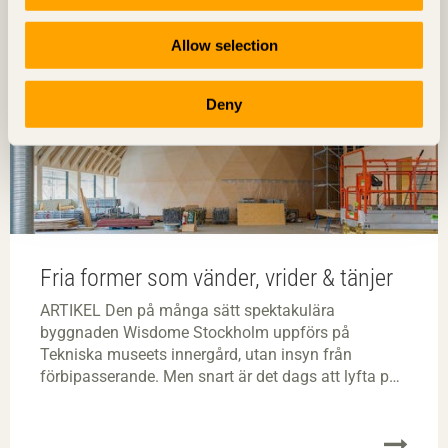
Allow selection
Deny
Fria former som vänder, vrider & tänjer
ARTIKEL Den på många sätt spektakulära
byggnaden Wisdome Stockholm uppförs på
Tekniska museets innergård, utan insyn från
förbipasserande. Men snart är det dags att lyfta på
locket och låta blickarna riktas mot projektet som
med en fritt formad kupol utmanat alla inblandade.