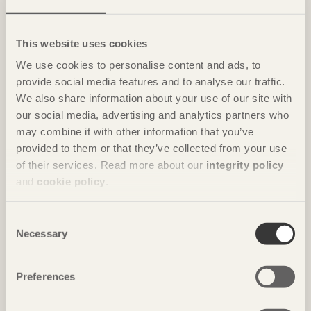
Innovativt återbruk knyts ihop med en
This website uses cookies
naturnära färgpalett
We use cookies to personalise content and ads, to
provide social media features and to analyse our traffic.
ARTIKEL Hållbarhet och återbruk har präglat
We also share information about your use of our site with
ombyggnaden av Naturskyddsföreningens kontor.
Där har naturmaterialen fått en central roll, bland
our social media, advertising and analytics partners who
annat i form av en trappa av trä som bidrar till den
may combine it with other information that you’ve
goda akustiken.
provided to them or that they’ve collected from your use
of their services. Read more about our
integrity policy
and
cookie policy
.
Consent
Necessary
Selection
Preferences