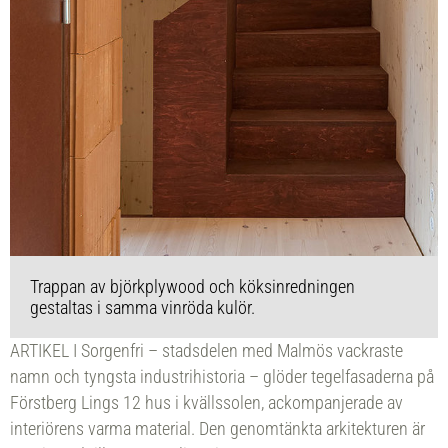
Trappan av björkplywood och köksinredningen
gestaltas i samma vinröda kulör.
ARTIKEL I Sorgenfri – stadsdelen med Malmös vackraste
namn och tyngsta industrihistoria – glöder tegelfasaderna på
Förstberg Lings 12 hus i kvällssolen, ackompanjerade av
interiörens varma material. Den genomtänkta arkitekturen är