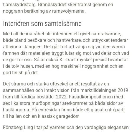
flamskyddsfärg. Brandskyddet sker främst genom en
noggrann beräkning av rumsvolymerna.
Interiören som samtalsämne
Med all denna råhet blir interiören ett givet samtalsämne,
både bland besökare och hantverkare, och uttrycket tenderar
att vinna i längden. Det går fort att vänja sig vid den varma
famnen där materialen tryggt lutar sig mot vad de är och vad
de gör för oss. Så är också KL-träet mycket precist bearbetat
i de tolv husen, med en hög maskinell noggrannhet och en
god finish på det.
Det strama och starka uttrycket är ett resultat av en
sammanhållen och intakt vision från marktilldelningen 2019
fram till färdiga bostäder 2022. Fasadkompositionen med
sex lika stora muröppningar återkommer på båda sidor av
huslängorna. På entrésidan finns både ett glasat entréparti
till hallen och en klassisk garagedörr.
Förstberg Ling litar på värmen och den vardagliga elegansen