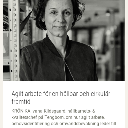
Agilt arbete för en hållbar och cirkulär
framtid
KRÖNIKA Ivana Kildsgaard, hållbarhets- &
kvalitetschef på Tengbom, om hur agilt arbete,
behovsidentifiering och omvärldsbevakning leder till