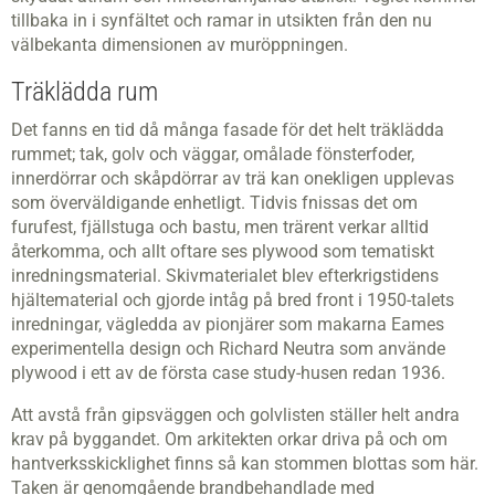
tillbaka in i synfältet och ramar in utsikten från den nu
välbekanta dimensionen av muröppningen.
Träklädda rum
Det fanns en tid då många fasade för det helt träklädda
rummet; tak, golv och väggar, omålade fönsterfoder,
innerdörrar och skåpdörrar av trä kan onekligen upplevas
som överväldigande enhetligt. Tidvis fnissas det om
furufest, fjällstuga och bastu, men trärent verkar alltid
återkomma, och allt oftare ses plywood som tematiskt
inredningsmaterial. Skivmaterialet blev efterkrigstidens
hjältematerial och gjorde intåg på bred front i 1950-talets
inredningar, vägledda av pionjärer som makarna Eames
experimentella design och Richard Neutra som använde
plywood i ett av de första case study-husen redan 1936.
Att avstå från gipsväggen och golvlisten ställer helt andra
krav på byggandet. Om arkitekten orkar driva på och om
hantverksskicklighet finns så kan stommen blottas som här.
Taken är genomgående brandbehandlade med