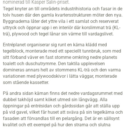
nominerad till Kasper Salin-priset.
Tegel knyter an till områdets industrihistoria och fasar in de
tolv husen där den gamla kvartersstrukturen möter den nya.
Byggnaderna låter det yttre vila i ett samlat och reserverat
uttryck och öppnar upp i en interiör där korslimmat trä (KL-
trä), plywood och tegel lånar sin värme till vardagslivet.
Entréplanet organiserar sig runt en kärna klädd med
tegelblock, monterade med ett speciellt tunnbruk, som med
sitt förband väver en fast stomme omkring nedre planets
toalett och duschutrymme. Den taktila upplevelsen
domineras annars helt av stommens KL-trä och den varma
variationen med plywoodskivor i lätta väggar, monterade
som stående kassetter.
På andra sidan kärnan finns det nedre vardagsrummet med
dubbel takhöjd samt köket utmed sin långvägg. Alla
öppningar på entrésidan och gårdssidan går att ställa upp
på vid gavel, vilket får huset att sväva på sin tegelkärna och
fasaden att förvandlas till en pelargång. Det är en sällsynt
kvalitet och ett exempel på hur den strama och slutna