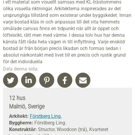
i ett material som visuellt samsas med KL-trästommens
olika visuella riktningar. Arkitekterna inspirerades av det
ursprungliga tillstånd som existerar under byggskedet. Innan
varje bostad kläs in och anpassas till det vita hemmets
omålade canvas finns en tidpunkt när allt är öppet och
löftesrikt, rått men med värme. I dessa tolv hus har denna
känsla fått råda hela vägen in till inflyttning. Varje enskild
bostad är från början precis likadan och formas sedan i
absolut närkontakt med livet till en precis och rustik grund
för det individuella
Dela denna sida:
12 hus
Malmö, Sverige
Arkitekt:
Förstberg Ling.
Byggherre:
Förstberg Ling.
Konstruktör:
Structor, Woodcon (trä), Kvarteret