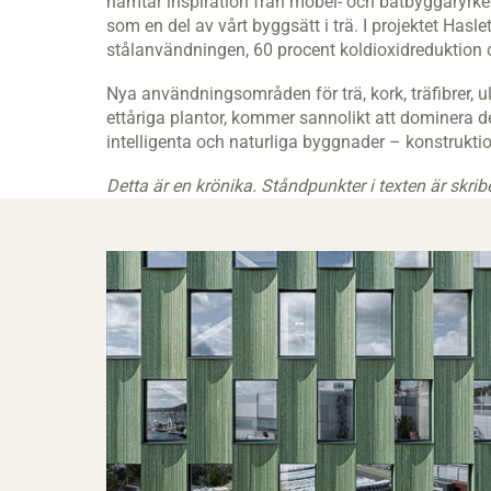
hämtar inspiration från möbel- och båtbyggaryrken
som en del av vårt byggsätt i trä. I projektet Has
stålanvändningen, 60 procent koldioxidreduktion 
Nya användningsområden för trä, kork, träfibrer, u
ettåriga plantor, kommer sannolikt att dominera de
intelligenta och naturliga byggnader – konstrukti
Detta är en krönika. Ståndpunkter i texten är skri