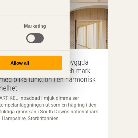
Marketing
Tempelkomplex med nybyggda
Allow all
volymer för kropp, själ och mark
med olika funktion i en harmonisk
helhet
ARTIKEL Inbäddad i mjuk dimma ser
tempelanläggningen ut som en hägring i den
fuktiga grönskan i South Downs nationalpark
i Hampshire, Storbritannien.