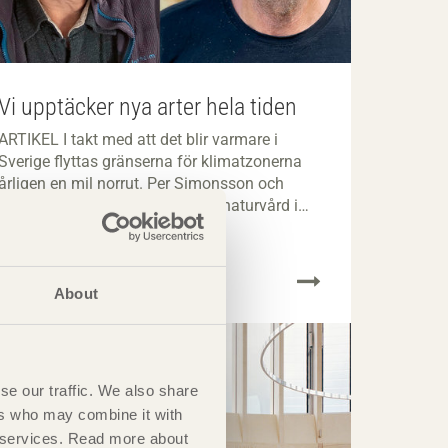
Vi upptäcker nya arter hela tiden
ARTIKEL I takt med att det blir varmare i
Sverige flyttas gränserna för klimatzonerna
årligen en mil norrut. Per Simonsson och
Mats Hannertz har arbetat med naturvård i
närmare 50 år och ser ett landskap i
förändring.
About
se our traffic. We also share
ers who may combine it with
ir services. Read more about