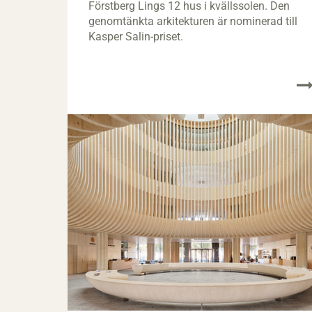
Förstberg Lings 12 hus i kvällssolen. Den
genomtänkta arkitekturen är nominerad till
Kasper Salin-priset.