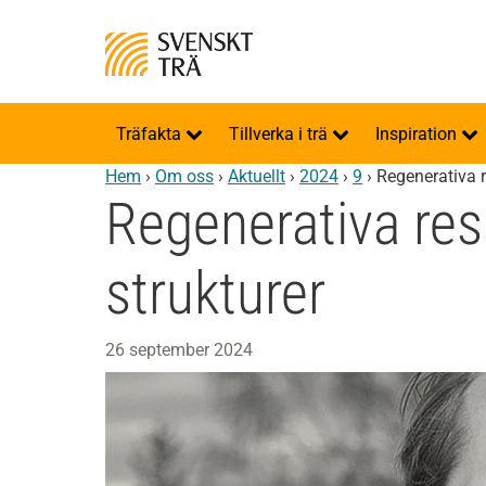
Träfakta
Tillverka i trä
Inspiration
Hem
›
Om oss
›
Aktuellt
›
2024
›
9
›
Regenerativa r
Regenerativa res
strukturer
26 september 2024