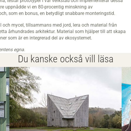
a, testar prototyper i vår verkstad och implementerar dessa
letre uppnådde vi en 80-procentig minskning av
och, som en bonus, en betydligt snabbare monteringstid.
ll och mycel, tillsammans med jord, lera och material från
tta århundrades arkitektur. Material som hjälper till att skapa
oner som är en integrerad del av ekosystemet.
bentens egna.
Du kanske också vill läsa