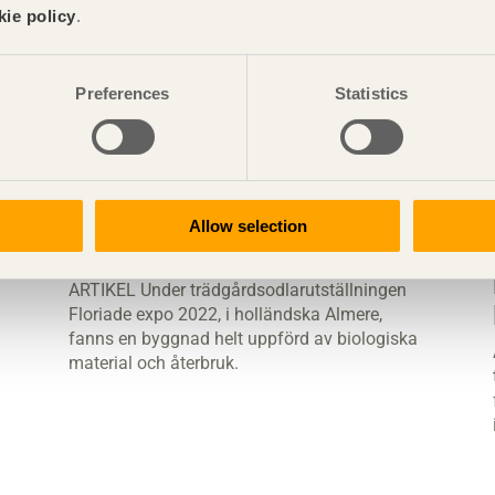
kie policy
.
Preferences
Statistics
Biobaserad och demonterbar
Allow selection
byggnad
ARTIKEL Under trädgårdsodlarutställningen
Floriade expo 2022, i holländska Almere,
fanns en byggnad helt uppförd av biologiska
material och återbruk.