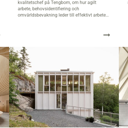
kvalitetschef på Tengbom, om hur agilt
arbete, behovsidentifiering och
omvärldsbevakning leder till effektivt arbete
för att förflytta oss mot en hållbar och
klimatneutral riktning.