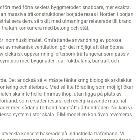
jämfört med förra seklets byggmetoder: snabbare, mer exakta,
an massiva träkonstruktioner började resas i Norden i början
trialisera dem, särskilt med utmaningar relaterade till brand,
ch trä kan konkurrera med betong och stål.
för inomhusklimatet. Omfattande användning av porösa
t av mekanisk ventilation, gör det möjligt att åter öppna
v elektrisk uppvärmning, eftersom trä fungerar som passiv
 i symbios med byggnaden, där fuktbalans, bärkraft och
värde. Det är också så vi måste tänka kring biologisk arkitektur.
tering och återbruk. Med så lite förädling som möjligt ökar
len ska inte heller limmas ihop, utan ligga på plats av
örband, som ersätter resurs- och energikrävande material
nader med sådana förband har stått i århundraden. Nu kan vi
dessa system i stor skala. BIM-modellen kan även reverseras
 utveckla koncept baserade på industriella träförband. Vi