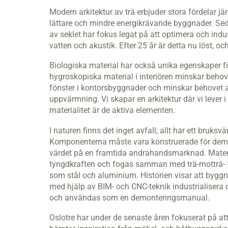
Modern arkitektur av trä erbjuder stora fördelar 
lättare och mindre energikrävande byggnader. Sed
av seklet har fokus legat på att optimera och indus
vatten och akustik. Efter 25 år är detta nu löst, o
Biologiska material har också unika egenskaper 
hygroskopiska material i interiören minskar behove
fönster i kontorsbyggnader och minskar behovet a
uppvärmning. Vi skapar en arkitektur där vi lever
materialitet är de aktiva elementen.
I naturen finns det inget avfall; allt har ett bruks
Komponenterna måste vara konstruerade för demon
värdet på en framtida andrahandsmarknad. Materia
tyngdkraften och fogas samman med trä-motträ- f
som stål och aluminium. Historien visar att bygg
med hjälp av BIM- och CNC-teknik industrialisera 
och användas som en demonteringsmanual.
Oslotre har under de senaste åren fokuserat på att