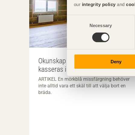
our
integrity policy
and
coo
Consent
Necessary
Selection
Okunskap får blånat virke att
Deny
kasseras i onödan
ARTIKEL En mörkblå missfärgning behöver
inte alltid vara ett skäl till att välja bort en
bräda.